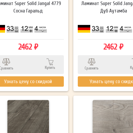
минат Super Solid Jangal 4779
Ламинат Super Solid Jang
Сосна Гаральд
Дуб Аутамба
2462 ₽
2462 ₽
Купить
К
Сравнить
Сравнить
Узнать цену со скидкой
Узнать цену со скид