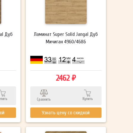
al Дуб
Ламинат Super Solid Jangal Дуб
Мичиган 4960/4686
2462 ₽
упить
Купить
Сравнить
кой
Узнать цену со скидкой