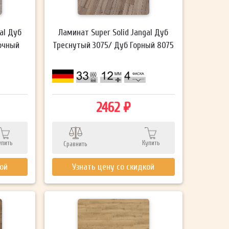
al Дуб
Ламинат Super Solid Jangal Дуб
очный
Треснутый 3075/ Дуб Горный 8075
2462 ₽
упить
Купить
Сравнить
кой
Узнать цену со скидкой