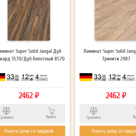
аминат Super Solid Jangal Дуб
Ламинат Super Solid Jang
авард 3570/Дуб Болотный 8570
Тринити 2987
2462 ₽
2462 ₽
Купить
К
Сравнить
Сравнить
Узнать цену со скидкой
Узнать цену со скид