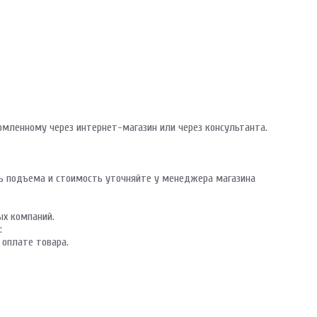
ОТПРАВИТЬ
Ваши данные не будут переданы третьим лицам
мленному через интернет-магазин или через консультанта.
ь подъема и стоимость уточняйте у менеджера магазина
ых компаний.
:
 оплате товара.