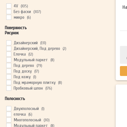
тёмный
(56)
4V
(105)
На
черный
(36)
Без фаски
(307)
микро
(6)
Поверхность
Рисунок
Дизайнерский
(131)
Дизайнерский, Под дерево
(2)
Елочка
(12)
Модульный паркет
(8)
Под дерево
(79)
Под доску
(17)
Под кожу
(1)
Под мраморную плитку
(8)
Пробковый шпон
(176)
Полосность
Двухполосный
(1)
елочка
(6)
Многополосный
(30)
Модульный паркет
(8)