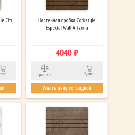
le City
Настенная пробка Corkstyle
Especial Wall Arizona
4040 ₽
упить
Купить
Сравнить
кой
Узнать цену со скидкой