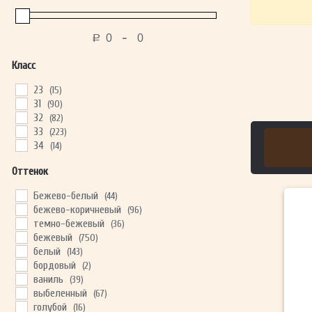
-
Р
Класс
23
(15)
31
(90)
32
(82)
33
(223)
34
(14)
Оттенок
Бежево-белый
(44)
бежево-коричневый
(96)
темно-бежевый
(36)
бежевый
(750)
белый
(143)
бордовый
(2)
ваниль
(39)
выбеленный
(67)
голубой
(16)