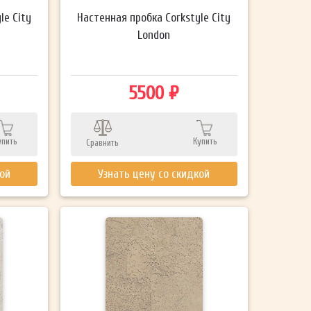
le City
Настенная пробка Corkstyle City
London
5500 ₽
упить
Купить
Сравнить
кой
Узнать цену со скидкой