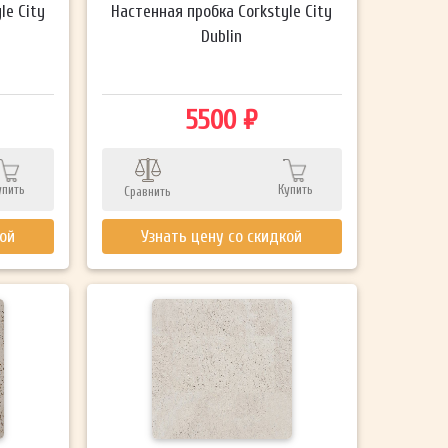
le City
Настенная пробка Corkstyle City
Dublin
5500 ₽
упить
Купить
Сравнить
кой
Узнать цену со скидкой