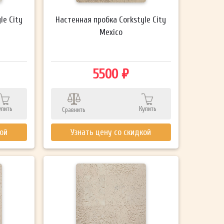
le City
Настенная пробка Corkstyle City
Mexico
5500 ₽
упить
Купить
Сравнить
кой
Узнать цену со скидкой