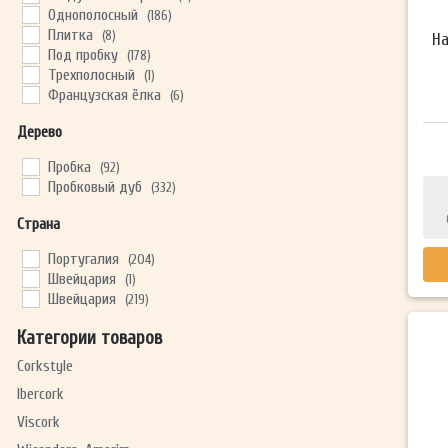
Однополосный
(186)
Плитка
(8)
На
Под пробку
(178)
Трехполосный
(1)
Французская ёлка
(6)
Дерево
Пробка
(92)
Пробковый дуб
(332)
Страна
Португалия
(204)
Швейцария
(1)
Швейцария
(219)
Категории товаров
Corkstyle
Ibercork
Viscork