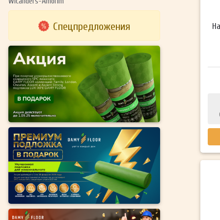
Wicanders-Amorim
Спецпредложения
На