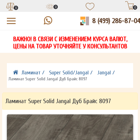
0
0
0
8 (499) 286-87-0
УЗНАЙТЕ ЦЕНУ СО СКИДКОЙ
КУПИТЬ В 1 КЛИК
ЕСТЬ ВОПРОСЫ?
ВАЖНО! В СВЯЗИ С ИЗМЕНЕНИЕМ КУРСА ВАЛЮТ,
НА
ЗАПОЛНИТЕ ФОРМУ И НАШ МЕНЕДЖЕР
ЗАПОЛНИТЕ ФОРМУ И НАШ МЕНЕДЖЕР
ЦЕНЫ НА ТОВАР УТОЧНЯЙТЕ У КОНСУЛЬТАНТОВ
СВЯЖЕТСЯ С ВАМИ В ТЕЧЕНИЕ 15 МИНУТ
СВЯЖЕТСЯ С ВАМИ В ТЕЧЕНИЕ 15 МИНУТ
ЗАПОЛНИТЕ ФОРМУ И НАШ МЕНЕДЖЕР
ДЛЯ УТОЧНЕНИЯ ДЕТАЛЕЙ
ДЛЯ УТОЧНЕНИЯ ДЕТАЛЕЙ
СВЯЖЕТСЯ С ВАМИ В ТЕЧЕНИЕ 15 МИНУТ
Ламинат /
Super Solid/Jangal /
Jangal /
Ламинат Super Solid Jangal Дуб Брайс 8097
Ламинат Super Solid Jangal Дуб Брайс 8097
ОТПРАВИТЬ
ОТПРАВИТЬ
Ваши данные не будут переданы третьим лицам
Ваши данные не будут переданы третьим лицам