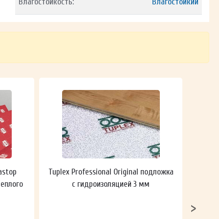
Влагостойкость:
Влагостойкий
astop
Tuplex Professional Original подложка
Гидроп
теплого
с гидроизоляцией 3 мм