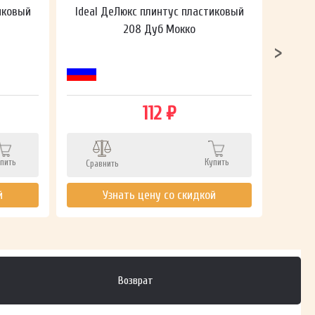
иковый
Ideal ДеЛюкс плинтус пластиковый
Ideal
208 Дуб Мокко
112 ₽
пить
Купить
Сравнить
Сра
й
Узнать цену со скидкой
Возврат