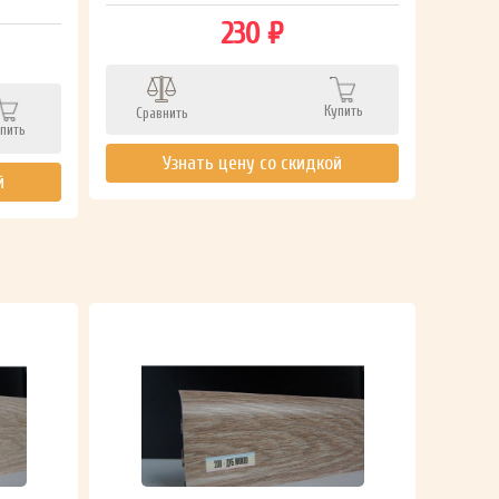
230 ₽
Сра
Купить
Сравнить
пить
Узнать цену со скидкой
й