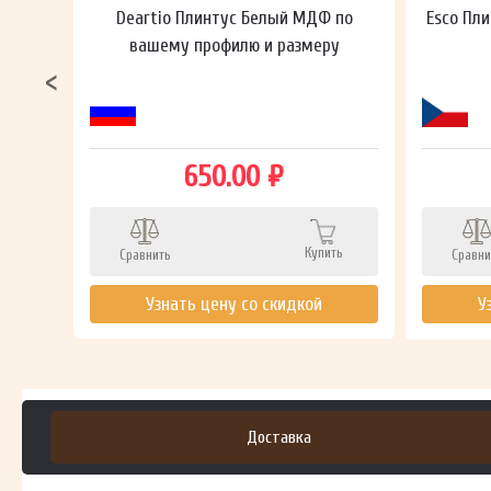
ный в
Deartio Плинтус Белый МДФ по
Esco Пли
вашему профилю и размеру
650.00 ₽
ть
Купить
Сравнить
Сравни
Узнать цену со скидкой
У
Доставка