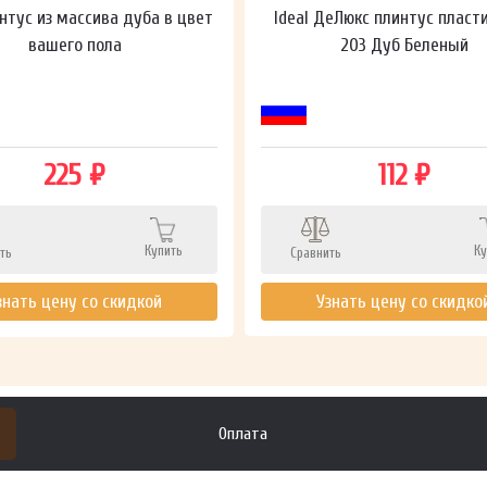
нтус из массива дуба в цвет
Ideal ДеЛюкс плинтус пласт
вашего пола
203 Дуб Беленый
225 ₽
112 ₽
Купить
Ку
ть
Сравнить
знать цену со скидкой
Узнать цену со скидко
Оплата