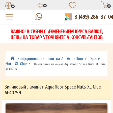
0
0
0
8 (499) 286-87-0
УЗНАЙТЕ ЦЕНУ СО СКИДКОЙ
КУПИТЬ В 1 КЛИК
ЕСТЬ ВОПРОСЫ?
ВАЖНО! В СВЯЗИ С ИЗМЕНЕНИЕМ КУРСА ВАЛЮТ,
НА
ЗАПОЛНИТЕ ФОРМУ И НАШ МЕНЕДЖЕР
ЗАПОЛНИТЕ ФОРМУ И НАШ МЕНЕДЖЕР
ЦЕНЫ НА ТОВАР УТОЧНЯЙТЕ У КОНСУЛЬТАНТОВ
СВЯЖЕТСЯ С ВАМИ В ТЕЧЕНИЕ 15 МИНУТ
СВЯЖЕТСЯ С ВАМИ В ТЕЧЕНИЕ 15 МИНУТ
ЗАПОЛНИТЕ ФОРМУ И НАШ МЕНЕДЖЕР
ДЛЯ УТОЧНЕНИЯ ДЕТАЛЕЙ
ДЛЯ УТОЧНЕНИЯ ДЕТАЛЕЙ
СВЯЖЕТСЯ С ВАМИ В ТЕЧЕНИЕ 15 МИНУТ
Кварцвиниловая плитка /
Aquafloor /
Space
Nuts XL Glue /
Виниловый ламинат Aquafloor Space Nuts XL Glue
AF4075N
Виниловый ламинат Aquafloor Space Nuts XL Glue
AF4075N
ОТПРАВИТЬ
ОТПРАВИТЬ
Ваши данные не будут переданы третьим лицам
Ваши данные не будут переданы третьим лицам