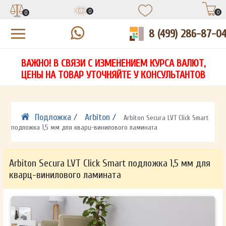
0
0
0
8 (499) 286-87-0
УЗНАЙТЕ ЦЕНУ СО СКИДКОЙ
КУПИТЬ В 1 КЛИК
ЕСТЬ ВОПРОСЫ?
ВАЖНО! В СВЯЗИ С ИЗМЕНЕНИЕМ КУРСА ВАЛЮТ,
НА
ЗАПОЛНИТЕ ФОРМУ И НАШ МЕНЕДЖЕР
ЗАПОЛНИТЕ ФОРМУ И НАШ МЕНЕДЖЕР
ЦЕНЫ НА ТОВАР УТОЧНЯЙТЕ У КОНСУЛЬТАНТОВ
СВЯЖЕТСЯ С ВАМИ В ТЕЧЕНИЕ 15 МИНУТ
СВЯЖЕТСЯ С ВАМИ В ТЕЧЕНИЕ 15 МИНУТ
ЗАПОЛНИТЕ ФОРМУ И НАШ МЕНЕДЖЕР
ДЛЯ УТОЧНЕНИЯ ДЕТАЛЕЙ
ДЛЯ УТОЧНЕНИЯ ДЕТАЛЕЙ
СВЯЖЕТСЯ С ВАМИ В ТЕЧЕНИЕ 15 МИНУТ
Подложка /
Arbiton /
Arbiton Secura LVT Click Smart
подложка 1,5 мм для кварц-винилового ламината
Arbiton Secura LVT Click Smart подложка 1,5 мм для
кварц-винилового ламината
ОТПРАВИТЬ
ОТПРАВИТЬ
Ваши данные не будут переданы третьим лицам
Ваши данные не будут переданы третьим лицам