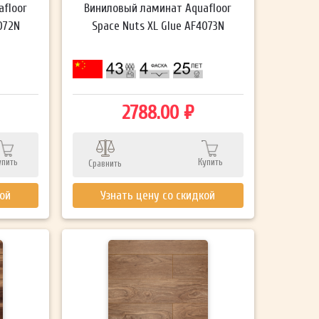
floor
Виниловый ламинат Aquafloor
072N
Space Nuts XL Glue AF4073N
2788.00 ₽
упить
Купить
Сравнить
кой
Узнать цену со скидкой