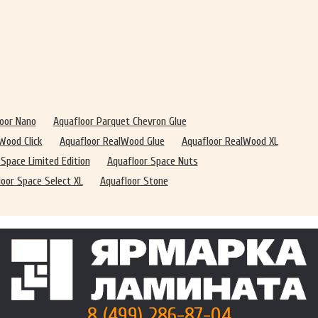
oor Nano
Aquafloor Parquet Chevron Glue
Wood Click
Aquafloor RealWood Glue
Aquafloor RealWood XL
Space Limited Edition
Aquafloor Space Nuts
oor Space Select XL
Aquafloor Stone
8 (499) 286-87-04