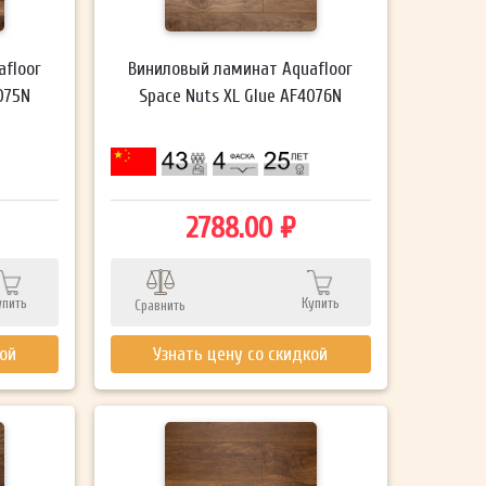
floor
Виниловый ламинат Aquafloor
075N
Space Nuts XL Glue AF4076N
2788.00 ₽
упить
Купить
Сравнить
кой
Узнать цену со скидкой