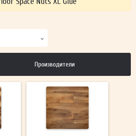
oor Space Nuts XL Glue
Производители