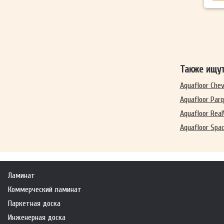
Также ищу
Aquafloor Che
Aquafloor Parq
Aquafloor Rea
Aquafloor Spac
Ламинат
Коммерческий ламинат
Паркетная доска
Инженерная доска