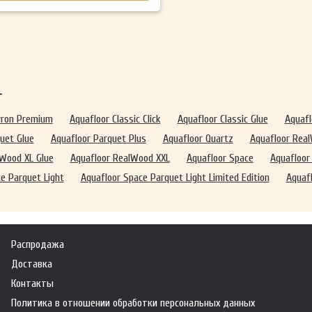
т
vron Premium
Aquafloor Classic Click
Aquafloor Classic Glue
Aquafl
uet Glue
Aquafloor Parquet Plus
Aquafloor Quartz
Aquafloor Real
lWood XL Glue
Aquafloor RealWood XXL
Aquafloor Space
Aquafloor 
e Parquet Light
Aquafloor Space Parquet Light Limited Edition
Aquafl
Распродажа
Доставка
Контакты
Политика в отношении обработки персональных данных