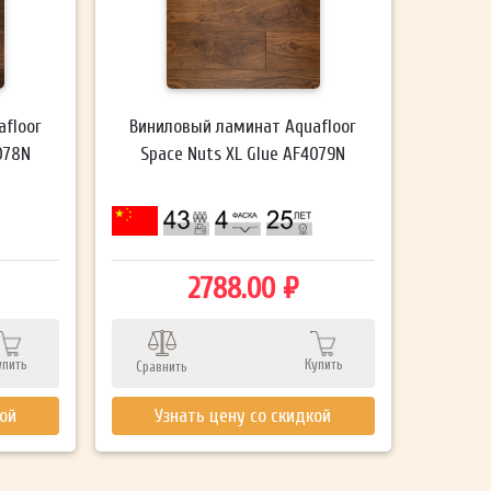
floor
Виниловый ламинат Aquafloor
078N
Space Nuts XL Glue AF4079N
2788.00 ₽
упить
Купить
Сравнить
кой
Узнать цену со скидкой