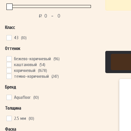
-
Р
Класс
43
(10)
Оттенок
бежево-коричневый
(96)
каштановый
(54)
коричневый
(1678)
темно-коричневый
(247)
Бренд
Aquafloor
(10)
Толщина
2.5 мм
(10)
Фаска