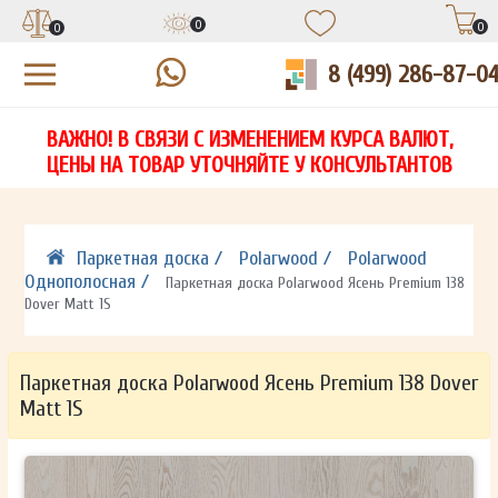
0
0
0
8 (499) 286-87-0
УЗНАЙТЕ ЦЕНУ СО СКИДКОЙ
КУПИТЬ В 1 КЛИК
ЕСТЬ ВОПРОСЫ?
ВАЖНО! В СВЯЗИ С ИЗМЕНЕНИЕМ КУРСА ВАЛЮТ,
НА
ЗАПОЛНИТЕ ФОРМУ И НАШ МЕНЕДЖЕР
ЗАПОЛНИТЕ ФОРМУ И НАШ МЕНЕДЖЕР
ЦЕНЫ НА ТОВАР УТОЧНЯЙТЕ У КОНСУЛЬТАНТОВ
СВЯЖЕТСЯ С ВАМИ В ТЕЧЕНИЕ 15 МИНУТ
СВЯЖЕТСЯ С ВАМИ В ТЕЧЕНИЕ 15 МИНУТ
ЗАПОЛНИТЕ ФОРМУ И НАШ МЕНЕДЖЕР
ДЛЯ УТОЧНЕНИЯ ДЕТАЛЕЙ
ДЛЯ УТОЧНЕНИЯ ДЕТАЛЕЙ
СВЯЖЕТСЯ С ВАМИ В ТЕЧЕНИЕ 15 МИНУТ
Паркетная доска /
Polarwood /
Polarwood
Однополосная /
Паркетная доска Polarwood Ясень Premium 138
Dover Matt 1S
Паркетная доска Polarwood Ясень Premium 138 Dover
Matt 1S
ОТПРАВИТЬ
ОТПРАВИТЬ
Ваши данные не будут переданы третьим лицам
Ваши данные не будут переданы третьим лицам