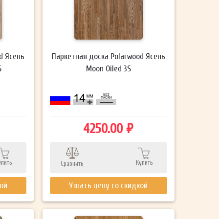
d Ясень
Паркетная доска Polarwood Ясень
S
Moon Oiled 3S
4250.00 ₽
упить
Купить
Сравнить
кой
Узнать цену со скидкой