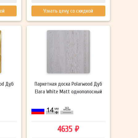
кой
Узнать цену со скидкой
od Дуб
Паркетная доска Polarwood Дуб
Elara White Matt однополосный
4635 ₽