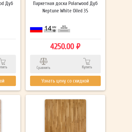
od Дуб
Паркетная доска Polarwood Дуб
Neptune White Oiled 3S
4250.00 ₽
упить
Купить
Сравнить
кой
Узнать цену со скидкой