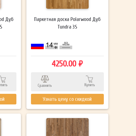
od Дуб
Паркетная доска Polarwood Дуб
S
Tundra 3S
4250.00 ₽
упить
Купить
Сравнить
кой
Узнать цену со скидкой