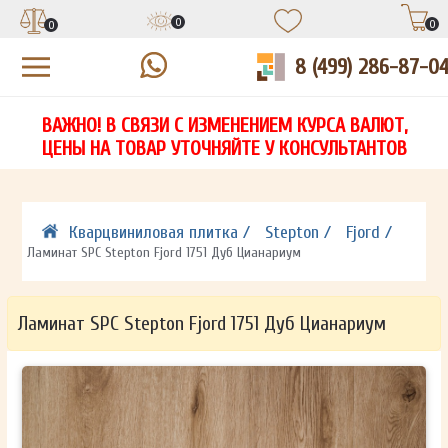
0
0
0
8 (499) 286-87-0
УЗНАЙТЕ ЦЕНУ СО СКИДКОЙ
КУПИТЬ В 1 КЛИК
ЕСТЬ ВОПРОСЫ?
ВАЖНО! В СВЯЗИ С ИЗМЕНЕНИЕМ КУРСА ВАЛЮТ,
НА
ЗАПОЛНИТЕ ФОРМУ И НАШ МЕНЕДЖЕР
ЗАПОЛНИТЕ ФОРМУ И НАШ МЕНЕДЖЕР
ЦЕНЫ НА ТОВАР УТОЧНЯЙТЕ У КОНСУЛЬТАНТОВ
СВЯЖЕТСЯ С ВАМИ В ТЕЧЕНИЕ 15 МИНУТ
СВЯЖЕТСЯ С ВАМИ В ТЕЧЕНИЕ 15 МИНУТ
ЗАПОЛНИТЕ ФОРМУ И НАШ МЕНЕДЖЕР
ДЛЯ УТОЧНЕНИЯ ДЕТАЛЕЙ
ДЛЯ УТОЧНЕНИЯ ДЕТАЛЕЙ
СВЯЖЕТСЯ С ВАМИ В ТЕЧЕНИЕ 15 МИНУТ
Кварцвиниловая плитка /
Stepton /
Fjord /
Ламинат SPC Stepton Fjord 1751 Дуб Цианариум
Ламинат SPC Stepton Fjord 1751 Дуб Цианариум
ОТПРАВИТЬ
ОТПРАВИТЬ
Ваши данные не будут переданы третьим лицам
Ваши данные не будут переданы третьим лицам