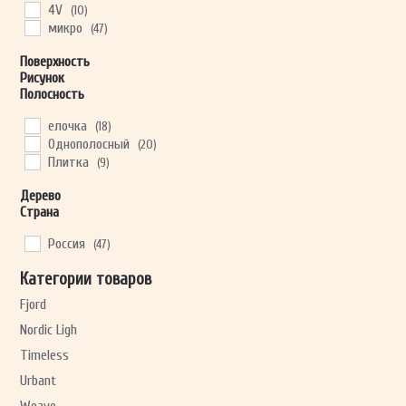
тёмно-серый
(64)
4V
(10)
микро
(47)
Поверхность
Рисунок
Полосность
елочка
(18)
Однополосный
(20)
Плитка
(9)
Дерево
Страна
Россия
(47)
Категории товаров
Fjord
Nordic Ligh
Timeless
Urbant
Weave