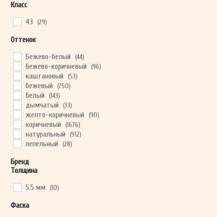
Класс
43
(29)
ОТПРАВИТЬ
Оттенок
Бежево-белый
(44)
Ваши данные не будут переданы третьим лицам
бежево-коричневый
(96)
каштановый
(53)
бежевый
(750)
белый
(143)
дымчатый
(33)
желто-коричневый
(90)
коричневый
(1676)
натуральный
(912)
пепельный
(28)
светло-коричневый
(589)
Бренд
Светло-серый
(259)
Толщина
светлый
(613)
серо-коричневый
(259)
5.5 мм
(10)
серый
(507)
смешанные цвета
(42)
Фаска
темно-коричневый
(246)