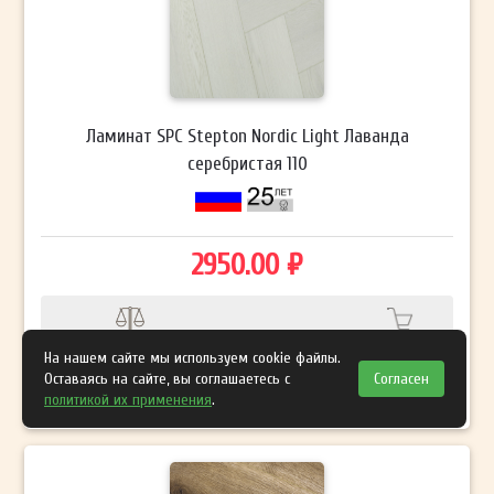
Ламинат SPC Stepton Nordic Light Лаванда
серебристая 110
2950.00 ₽
Купить
Сравнить
На нашем сайте мы используем cookie файлы.
Оставаясь на сайте, вы соглашаетесь с
Согласен
Узнать цену со скидкой
политикой их применения
.