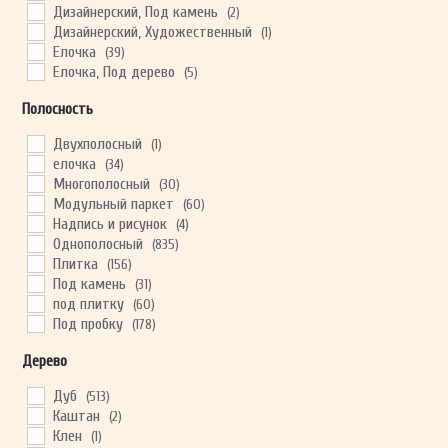
Дизайнерский, Под камень
(2)
Дизайнерский, Художественный
(1)
Елочка
(39)
Елочка, Под дерево
(5)
Модульный паркет
(20)
Полосность
Палубная доска
(21)
Под дерево
(665)
Двухполосный
(1)
Под доску
(51)
елочка
(34)
Под камень
(96)
Многополосный
(30)
Под камень, Под мраморную плитку
(20)
Модульный паркет
(60)
Под камень, Под плитку
(107)
Надпись и рисунок
(4)
Под мраморную плитку
(14)
Однополосный
(835)
Под плитку
(23)
Плитка
(156)
Пробковый шпон
(171)
Под камень
(31)
С надписями
(3)
под плитку
(60)
с рисунком
(3)
Под пробку
(178)
Художественный паркет
(9)
Трехполосный
(1)
Дерево
Французская ёлка
(12)
Художественный паркет
(9)
Дуб
(513)
Каштан
(2)
Клен
(1)