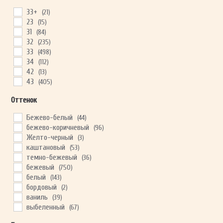
33+
(21)
23
(15)
31
(84)
ОТПРАВИТЬ
32
(235)
33
(498)
34
(112)
Ваши данные не будут переданы третьим лицам
42
(13)
43
(405)
Оттенок
Бежево-белый
(44)
бежево-коричневый
(96)
Желто-черный
(3)
каштановый
(53)
темно-бежевый
(36)
бежевый
(750)
белый
(143)
бордовый
(2)
ваниль
(39)
выбеленный
(67)
голубой
(16)