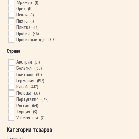
Мрамор
(1)
Орех
(11)
Пекан
(1)
Пихта
(1)
Плитка
(14)
Пробка
(86)
Пробковый дуб
(313)
Сосна
(9)
Страна
Хэмлок
(1)
Ясень
(1)
Австрия
(31)
Бельгия
(163)
Вьетнам
(10)
Германия
(197)
Китай
(447)
Польша
(37)
Португалия
(179)
Россия
(64)
Турция
(8)
Узбекистан
(7)
Франция
(37)
Категории товаров
Швейцария
(1)
Швейцария
(235)
Laminext