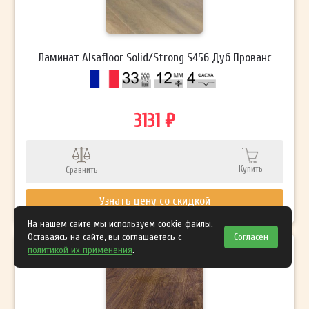
Ламинат Alsafloor Solid/Strong S456 Дуб Прованс
3131 ₽
Купить
Сравнить
Узнать цену со скидкой
На нашем сайте мы используем cookie файлы.
Оставаясь на сайте, вы соглашаетесь с
Согласен
политикой их применения
.