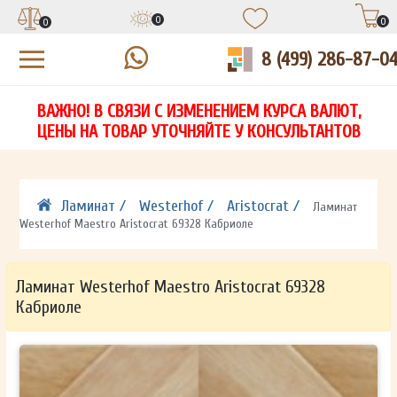
0
0
0
8 (499) 286-87-0
УЗНАЙТЕ ЦЕНУ СО СКИДКОЙ
КУПИТЬ В 1 КЛИК
ЕСТЬ ВОПРОСЫ?
ВАЖНО! В СВЯЗИ С ИЗМЕНЕНИЕМ КУРСА ВАЛЮТ,
НА
ЗАПОЛНИТЕ ФОРМУ И НАШ МЕНЕДЖЕР
ЗАПОЛНИТЕ ФОРМУ И НАШ МЕНЕДЖЕР
ЦЕНЫ НА ТОВАР УТОЧНЯЙТЕ У КОНСУЛЬТАНТОВ
СВЯЖЕТСЯ С ВАМИ В ТЕЧЕНИЕ 15 МИНУТ
СВЯЖЕТСЯ С ВАМИ В ТЕЧЕНИЕ 15 МИНУТ
ЗАПОЛНИТЕ ФОРМУ И НАШ МЕНЕДЖЕР
ДЛЯ УТОЧНЕНИЯ ДЕТАЛЕЙ
ДЛЯ УТОЧНЕНИЯ ДЕТАЛЕЙ
СВЯЖЕТСЯ С ВАМИ В ТЕЧЕНИЕ 15 МИНУТ
Ламинат /
Westerhof /
Aristocrat /
Ламинат
Westerhof Maestro Aristocrat 69328 Кабриоле
Ламинат Westerhof Maestro Aristocrat 69328
Кабриоле
ОТПРАВИТЬ
ОТПРАВИТЬ
Ваши данные не будут переданы третьим лицам
Ваши данные не будут переданы третьим лицам