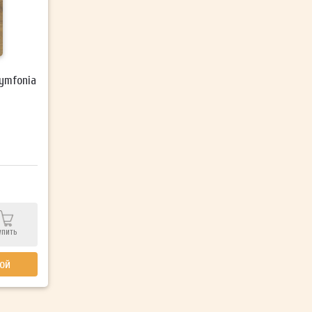
ymfonia
упить
кой