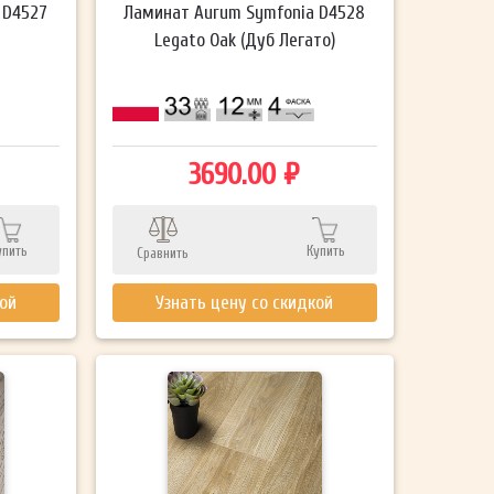
 D4527
Ламинат Aurum Symfonia D4528
Legato Oak (Дуб Легато)
3690.00 ₽
упить
Купить
Сравнить
кой
Узнать цену со скидкой