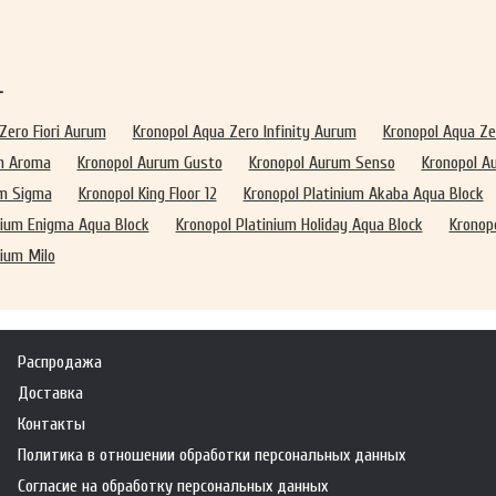
т
Zero Fiori Aurum
Kronopol Aqua Zero Infinity Aurum
Kronopol Aqua Z
m Aroma
Kronopol Aurum Gusto
Kronopol Aurum Senso
Kronopol A
um Sigma
Kronopol King Floor 12
Kronopol Platinium Akaba Aqua Block
nium Enigma Aqua Block
Kronopol Platinium Holiday Aqua Block
Kronopo
nium Milo
Распродажа
Доставка
Контакты
Политика в отношении обработки персональных данных
Согласие на обработку персональных данных