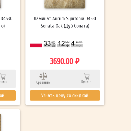
 D4530
Ламинат Aurum Symfonia D4531
то)
Sonata Oak (Дуб Соната)
3690.00 ₽
упить
Купить
Сравнить
кой
Узнать цену со скидкой