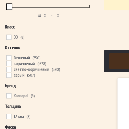
-
Р
Класс
33
(8)
Оттенок
бежевый
(750)
коричневый
(1678)
светло-коричневый
(590)
серый
(507)
Бренд
Kronopol
(8)
Толщина
12 мм
(8)
Фаска