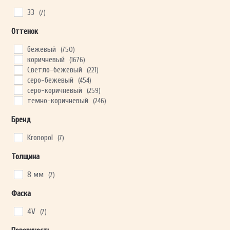
33
(7)
Оттенок
ОТПРАВИТЬ
бежевый
(750)
коричневый
(1676)
Ваши данные не будут переданы третьим лицам
Светло-бежевый
(221)
серо-бежевый
(454)
серо-коричневый
(259)
темно-коричневый
(246)
Бренд
Kronopol
(7)
Толщина
8 мм
(7)
Фаска
4V
(7)