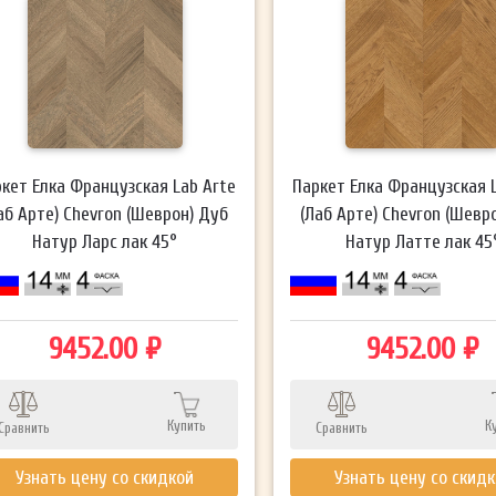
кет Елка Французская Lab Arte
Паркет Елка Французская 
аб Арте) Chevron (Шеврон) Дуб
(Лаб Арте) Chevron (Шевр
Натур Ларс лак 45°
Натур Латте лак 45
9452.00 ₽
9452.00 ₽
Купить
К
Сравнить
Сравнить
Узнать цену со скидкой
Узнать цену со скид