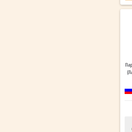
Пар
(Л