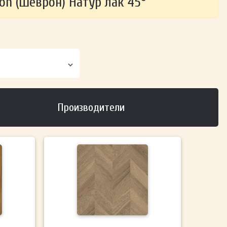
on (Шеврон) Натур лак 45°
Производители