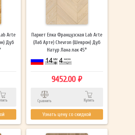
Lab Arte
Паркет Елка Французская Lab Arte
он) Дуб
(Лаб Арте) Chevron (Шеврон) Дуб
°
Натур Лана лак 45°
9452.00 ₽
упить
Купить
Сравнить
кой
Узнать цену со скидкой