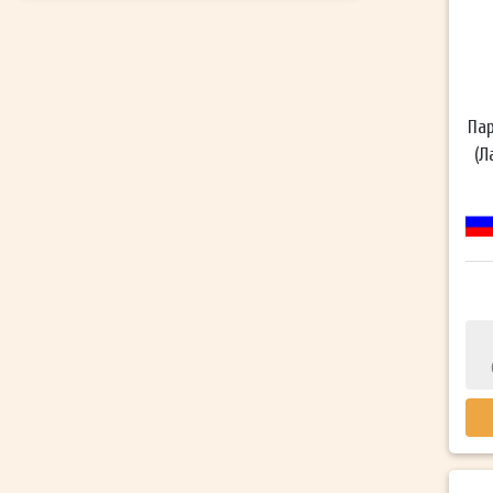
Пар
(Л