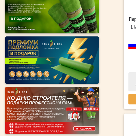
Пар
(Л