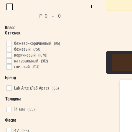
-
Р
Класс
Оттенок
бежево-коричневый
(96)
бежевый
(750)
коричневый
(1678)
натуральный
(912)
светлый
(614)
Бренд
Lab Arte (Лаб Арте)
(155)
Толщина
14 мм
(155)
Фаска
4V
(155)