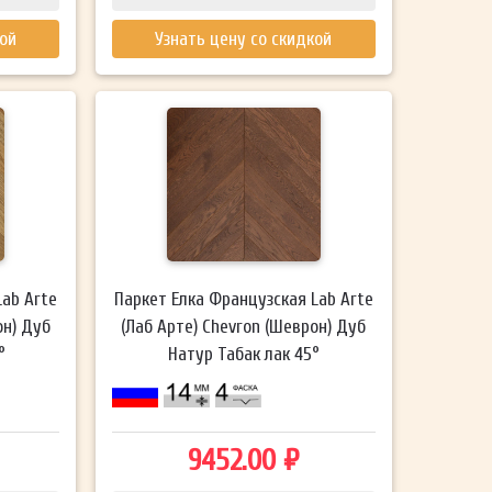
кой
Узнать цену со скидкой
Lab Arte
Паркет Елка Французская Lab Arte
он) Дуб
(Лаб Арте) Chevron (Шеврон) Дуб
°
Натур Табак лак 45°
9452.00 ₽