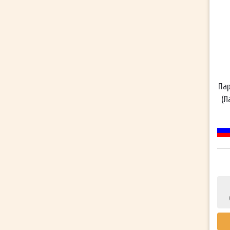
Пар
(Л