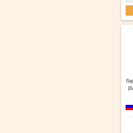
Пар
(Л