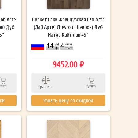
Lab Arte
Паркет Елка Французская Lab Arte
он) Дуб
(Лаб Арте) Chevron (Шеврон) Дуб
5°
Натур Кайт лак 45°
9452.00 ₽
упить
Купить
Сравнить
кой
Узнать цену со скидкой