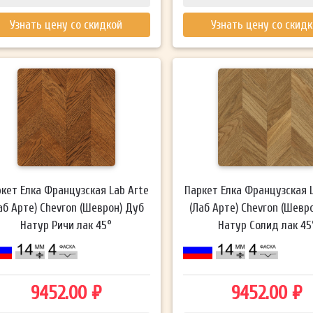
Узнать цену со скидкой
Узнать цену со скид
кет Елка Французская Lab Arte
Паркет Елка Французская 
аб Арте) Chevron (Шеврон) Дуб
(Лаб Арте) Chevron (Шевр
Натур Ричи лак 45°
Натур Солид лак 45
9452.00 ₽
9452.00 ₽