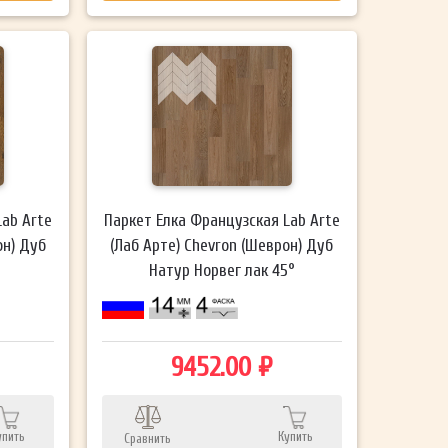
Lab Arte
Паркет Елка Французская Lab Arte
он) Дуб
(Лаб Арте) Chevron (Шеврон) Дуб
°
Натур Норвег лак 45°
9452.00 ₽
упить
Купить
Сравнить