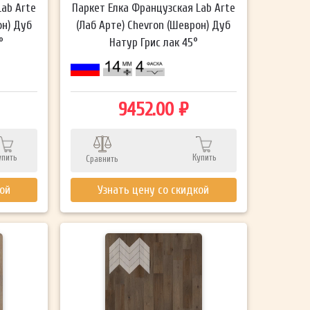
Lab Arte
Паркет Елка Французская Lab Arte
он) Дуб
(Лаб Арте) Chevron (Шеврон) Дуб
°
Натур Грис лак 45°
9452.00 ₽
упить
Купить
Сравнить
кой
Узнать цену со скидкой