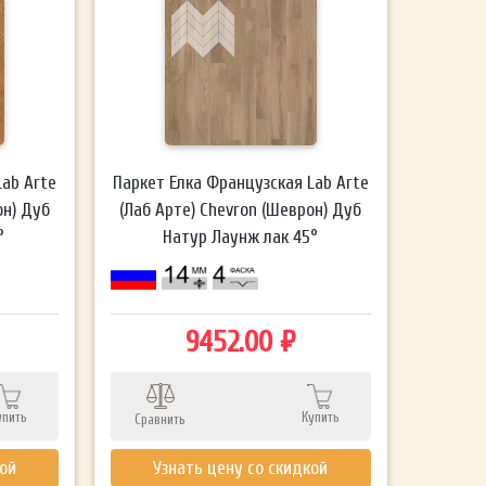
Lab Arte
Паркет Елка Французская Lab Arte
он) Дуб
(Лаб Арте) Chevron (Шеврон) Дуб
°
Натур Лаунж лак 45°
9452.00 ₽
упить
Купить
Сравнить
кой
Узнать цену со скидкой