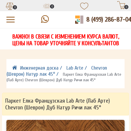
0
0
0
8 (499) 286-87-0
УЗНАЙТЕ ЦЕНУ СО СКИДКОЙ
КУПИТЬ В 1 КЛИК
ЕСТЬ ВОПРОСЫ?
ВАЖНО! В СВЯЗИ С ИЗМЕНЕНИЕМ КУРСА ВАЛЮТ,
НА
ЗАПОЛНИТЕ ФОРМУ И НАШ МЕНЕДЖЕР
ЗАПОЛНИТЕ ФОРМУ И НАШ МЕНЕДЖЕР
ЦЕНЫ НА ТОВАР УТОЧНЯЙТЕ У КОНСУЛЬТАНТОВ
СВЯЖЕТСЯ С ВАМИ В ТЕЧЕНИЕ 15 МИНУТ
СВЯЖЕТСЯ С ВАМИ В ТЕЧЕНИЕ 15 МИНУТ
ЗАПОЛНИТЕ ФОРМУ И НАШ МЕНЕДЖЕР
ДЛЯ УТОЧНЕНИЯ ДЕТАЛЕЙ
ДЛЯ УТОЧНЕНИЯ ДЕТАЛЕЙ
СВЯЖЕТСЯ С ВАМИ В ТЕЧЕНИЕ 15 МИНУТ
Инженерная доска /
Lab Arte /
Chevron
(Шеврон) Натур лак 45° /
Паркет Елка Французская Lab Arte
(Лаб Арте) Chevron (Шеврон) Дуб Натур Ричи лак 45°
Паркет Елка Французская Lab Arte (Лаб Арте)
Chevron (Шеврон) Дуб Натур Ричи лак 45°
ОТПРАВИТЬ
ОТПРАВИТЬ
Ваши данные не будут переданы третьим лицам
Ваши данные не будут переданы третьим лицам