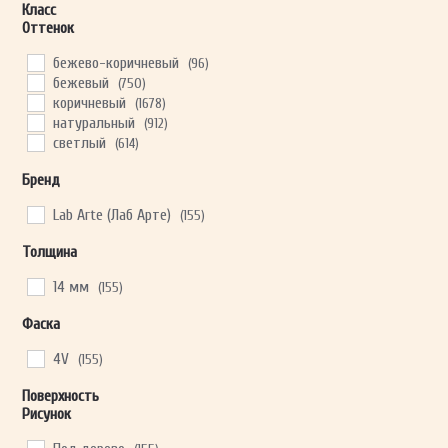
Класс
Оттенок
бежево-коричневый
(96)
ОТПРАВИТЬ
бежевый
(750)
коричневый
(1678)
натуральный
(912)
Ваши данные не будут переданы третьим лицам
светлый
(614)
Бренд
Lab Arte (Лаб Арте)
(155)
Толщина
14 мм
(155)
Фаска
4V
(155)
Поверхность
Рисунок