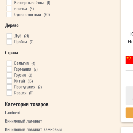
Венгерская ёлка
(1)
елочка
(5)
Однополосный
(30)
Дерево
К
Дуб
(21)
Fl
Пробка
(2)
Страна
Бельгия
(4)
Германия
(2)
Грузия
(2)
Китай
(15)
Португалия
(2)
Россия
(11)
Категории товаров
Laminext
Виниловый ламинат
Виниловый ламинат замковый