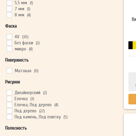
5.5 мм
(1)
7 мм
(1)
8 мм
(4)
В
Фаска
4V
(30)
Без фаски
(2)
микро
(4)
Поверхность
Матовая
(11)
Рисунок
Дизайнерский
(2)
Елочка
(3)
Елочка, Под дерево
(4)
Под дерево
(22)
Под камень, Под плитку
(5)
Полосность