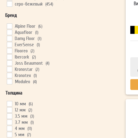
В
серо-бежевый
(454)
серо-коричневый
(259)
Бренд
серый
(507)
тёмно-серый
(64)
Alpine Floor
(6)
тёмный
(56)
Aquafloor
(1)
Damy Floor
(3)
EverSense
(1)
Flooreo
(2)
Ibercork
(2)
Joss Beaumont
(4)
Kronostar
(2)
Kronotex
(1)
Moduleo
(4)
My Step
(3)
Толщина
Norland
(4)
Planker
(1)
10 мм
(6)
Super Solid
(1)
12 мм
(2)
Vinilam
(1)
3.5 мм
(3)
3.7 мм
(1)
4 мм
(11)
5 мм
(7)