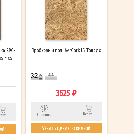
ка SPC-
Пробковый пол IberCork IG Толедо
s Flosi
3625 ₽
Купить
Сравнить
упить
Узнать цену со скидкой
кой