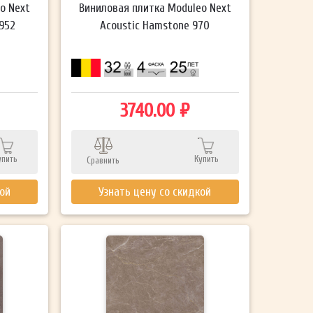
o Next
Виниловая плитка Moduleo Next
 952
Acoustic Hamstone 970
3740.00 ₽
упить
Купить
Сравнить
кой
Узнать цену со скидкой