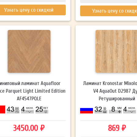
Узнать цену со скидкой
Узнать цену со скид
иниловый ламинат Aquafloor
Ламинат Kronostar Mixol
ce Parquet Light Limited Edition
V4 AquaOut D2987 Д
AF4547PQLE
Ретушированный
3450.00 ₽
869 ₽