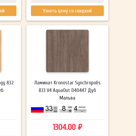
кой
Узнать цену со скидкой
ogy 832
Ламинат Kronostar Synchropolis
уб
833 V4 AquaOut D40447 Дуб
Мальва
1304.00 ₽