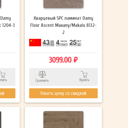
 Damy
Кварцевый SPC ламинат Damy
t 1204-3
Floor Ascent Макалу/Makalu 8132-
2
3099.00 ₽
упить
Купить
Сравнить
кой
Узнать цену со скидкой