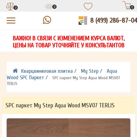
0
0
0
8 (499) 286-87-0
УЗНАЙТЕ ЦЕНУ СО СКИДКОЙ
КУПИТЬ В 1 КЛИК
ЕСТЬ ВОПРОСЫ?
ВАЖНО! В СВЯЗИ С ИЗМЕНЕНИЕМ КУРСА ВАЛЮТ,
НА
ЗАПОЛНИТЕ ФОРМУ И НАШ МЕНЕДЖЕР
ЗАПОЛНИТЕ ФОРМУ И НАШ МЕНЕДЖЕР
ЦЕНЫ НА ТОВАР УТОЧНЯЙТЕ У КОНСУЛЬТАНТОВ
СВЯЖЕТСЯ С ВАМИ В ТЕЧЕНИЕ 15 МИНУТ
СВЯЖЕТСЯ С ВАМИ В ТЕЧЕНИЕ 15 МИНУТ
ЗАПОЛНИТЕ ФОРМУ И НАШ МЕНЕДЖЕР
ДЛЯ УТОЧНЕНИЯ ДЕТАЛЕЙ
ДЛЯ УТОЧНЕНИЯ ДЕТАЛЕЙ
СВЯЖЕТСЯ С ВАМИ В ТЕЧЕНИЕ 15 МИНУТ
Кварцвиниловая плитка /
My Step /
Aqua
Wood SPC Паркет /
SPC паркет My Step Aqua Wood MSV07
TERLIS
SPC паркет My Step Aqua Wood MSV07 TERLIS
ОТПРАВИТЬ
ОТПРАВИТЬ
Ваши данные не будут переданы третьим лицам
Ваши данные не будут переданы третьим лицам