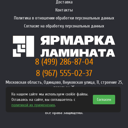
Доставка
Контакты
Политика в отношении обработки персональных данных
Согласие на обработку персональных данных
8 (499) 286-87-04
8 (967) 555-02-37
Московская область, Одинцово, Внуковская улица, 11, строение 25,
павильон 25
info@premium-laminat.ru
На нашем сайте мы используем cookie файлы.
Оставаясь на сайте, вы соглашаетесь с
Согласен
Интернет магазин
premium-laminat.ru
2008-2026
политикой их применения
.
Политика конфиденциальности
Все права защищены.