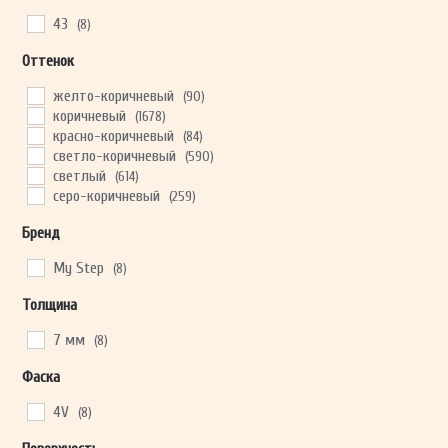
43
(8)
Оттенок
ОТПРАВИТЬ
желто-коричневый
(90)
коричневый
(1678)
Ваши данные не будут переданы третьим лицам
красно-коричневый
(84)
светло-коричневый
(590)
светлый
(614)
серо-коричневый
(259)
Бренд
My Step
(8)
Толщина
7 мм
(8)
Фаска
4V
(8)