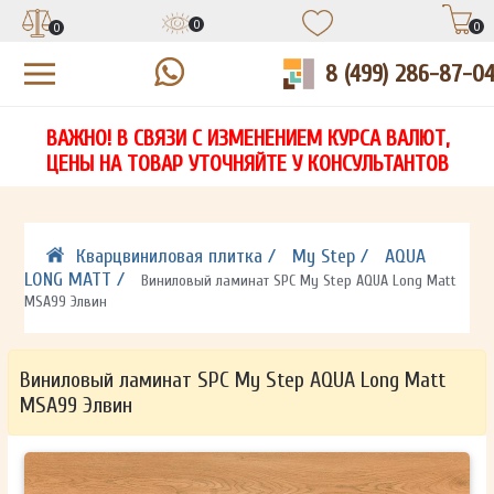
0
0
0
8 (499) 286-87-0
УЗНАЙТЕ ЦЕНУ СО СКИДКОЙ
КУПИТЬ В 1 КЛИК
ЕСТЬ ВОПРОСЫ?
ВАЖНО! В СВЯЗИ С ИЗМЕНЕНИЕМ КУРСА ВАЛЮТ,
НА
ЗАПОЛНИТЕ ФОРМУ И НАШ МЕНЕДЖЕР
ЗАПОЛНИТЕ ФОРМУ И НАШ МЕНЕДЖЕР
ЦЕНЫ НА ТОВАР УТОЧНЯЙТЕ У КОНСУЛЬТАНТОВ
СВЯЖЕТСЯ С ВАМИ В ТЕЧЕНИЕ 15 МИНУТ
СВЯЖЕТСЯ С ВАМИ В ТЕЧЕНИЕ 15 МИНУТ
ЗАПОЛНИТЕ ФОРМУ И НАШ МЕНЕДЖЕР
ДЛЯ УТОЧНЕНИЯ ДЕТАЛЕЙ
ДЛЯ УТОЧНЕНИЯ ДЕТАЛЕЙ
СВЯЖЕТСЯ С ВАМИ В ТЕЧЕНИЕ 15 МИНУТ
Кварцвиниловая плитка /
My Step /
AQUA
LONG MATT /
Виниловый ламинат SPC My Step AQUA Long Matt
MSA99 Элвин
Виниловый ламинат SPC My Step AQUA Long Matt
MSA99 Элвин
ОТПРАВИТЬ
ОТПРАВИТЬ
Ваши данные не будут переданы третьим лицам
Ваши данные не будут переданы третьим лицам