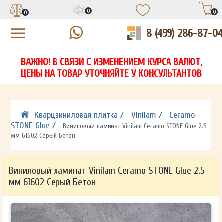
0
0
0
8 (499) 286-87-0
УЗНАЙТЕ ЦЕНУ СО СКИДКОЙ
КУПИТЬ В 1 КЛИК
ЕСТЬ ВОПРОСЫ?
ВАЖНО! В СВЯЗИ С ИЗМЕНЕНИЕМ КУРСА ВАЛЮТ,
НА
ЗАПОЛНИТЕ ФОРМУ И НАШ МЕНЕДЖЕР
ЗАПОЛНИТЕ ФОРМУ И НАШ МЕНЕДЖЕР
ЦЕНЫ НА ТОВАР УТОЧНЯЙТЕ У КОНСУЛЬТАНТОВ
СВЯЖЕТСЯ С ВАМИ В ТЕЧЕНИЕ 15 МИНУТ
СВЯЖЕТСЯ С ВАМИ В ТЕЧЕНИЕ 15 МИНУТ
ЗАПОЛНИТЕ ФОРМУ И НАШ МЕНЕДЖЕР
ДЛЯ УТОЧНЕНИЯ ДЕТАЛЕЙ
ДЛЯ УТОЧНЕНИЯ ДЕТАЛЕЙ
СВЯЖЕТСЯ С ВАМИ В ТЕЧЕНИЕ 15 МИНУТ
Кварцвиниловая плитка /
Vinilam /
Ceramo
STONE Glue /
Виниловый ламинат Vinilam Ceramo STONE Glue 2.5
мм 61602 Серый Бетон
Виниловый ламинат Vinilam Ceramo STONE Glue 2.5
мм 61602 Серый Бетон
ОТПРАВИТЬ
ОТПРАВИТЬ
Ваши данные не будут переданы третьим лицам
Ваши данные не будут переданы третьим лицам