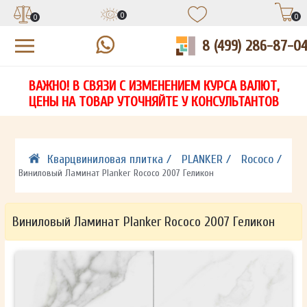
0
0
0
8 (499) 286-87-0
УЗНАЙТЕ ЦЕНУ СО СКИДКОЙ
КУПИТЬ В 1 КЛИК
ЕСТЬ ВОПРОСЫ?
ВАЖНО! В СВЯЗИ С ИЗМЕНЕНИЕМ КУРСА ВАЛЮТ,
НА
ЗАПОЛНИТЕ ФОРМУ И НАШ МЕНЕДЖЕР
ЗАПОЛНИТЕ ФОРМУ И НАШ МЕНЕДЖЕР
ЦЕНЫ НА ТОВАР УТОЧНЯЙТЕ У КОНСУЛЬТАНТОВ
СВЯЖЕТСЯ С ВАМИ В ТЕЧЕНИЕ 15 МИНУТ
СВЯЖЕТСЯ С ВАМИ В ТЕЧЕНИЕ 15 МИНУТ
ЗАПОЛНИТЕ ФОРМУ И НАШ МЕНЕДЖЕР
ДЛЯ УТОЧНЕНИЯ ДЕТАЛЕЙ
ДЛЯ УТОЧНЕНИЯ ДЕТАЛЕЙ
СВЯЖЕТСЯ С ВАМИ В ТЕЧЕНИЕ 15 МИНУТ
Кварцвиниловая плитка /
PLANKER /
Rococo /
Виниловый Ламинат Planker Rococo 2007 Геликон
Виниловый Ламинат Planker Rococo 2007 Геликон
ОТПРАВИТЬ
ОТПРАВИТЬ
Ваши данные не будут переданы третьим лицам
Ваши данные не будут переданы третьим лицам