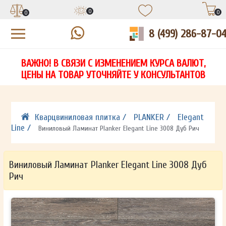
0
0
0
8 (499) 286-87-0
УЗНАЙТЕ ЦЕНУ СО СКИДКОЙ
КУПИТЬ В 1 КЛИК
ЕСТЬ ВОПРОСЫ?
ВАЖНО! В СВЯЗИ С ИЗМЕНЕНИЕМ КУРСА ВАЛЮТ,
НА
ЗАПОЛНИТЕ ФОРМУ И НАШ МЕНЕДЖЕР
ЗАПОЛНИТЕ ФОРМУ И НАШ МЕНЕДЖЕР
ЦЕНЫ НА ТОВАР УТОЧНЯЙТЕ У КОНСУЛЬТАНТОВ
СВЯЖЕТСЯ С ВАМИ В ТЕЧЕНИЕ 15 МИНУТ
СВЯЖЕТСЯ С ВАМИ В ТЕЧЕНИЕ 15 МИНУТ
ЗАПОЛНИТЕ ФОРМУ И НАШ МЕНЕДЖЕР
ДЛЯ УТОЧНЕНИЯ ДЕТАЛЕЙ
ДЛЯ УТОЧНЕНИЯ ДЕТАЛЕЙ
СВЯЖЕТСЯ С ВАМИ В ТЕЧЕНИЕ 15 МИНУТ
Кварцвиниловая плитка /
PLANKER /
Elegant
Line /
Виниловый Ламинат Planker Elegant Line 3008 Дуб Рич
Виниловый Ламинат Planker Elegant Line 3008 Дуб
Рич
ОТПРАВИТЬ
ОТПРАВИТЬ
Ваши данные не будут переданы третьим лицам
Ваши данные не будут переданы третьим лицам