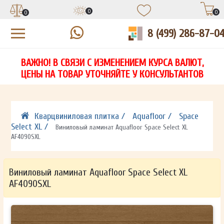
0
0
0
8 (499) 286-87-0
УЗНАЙТЕ ЦЕНУ СО СКИДКОЙ
КУПИТЬ В 1 КЛИК
ЕСТЬ ВОПРОСЫ?
ВАЖНО! В СВЯЗИ С ИЗМЕНЕНИЕМ КУРСА ВАЛЮТ,
НА
ЗАПОЛНИТЕ ФОРМУ И НАШ МЕНЕДЖЕР
ЗАПОЛНИТЕ ФОРМУ И НАШ МЕНЕДЖЕР
ЦЕНЫ НА ТОВАР УТОЧНЯЙТЕ У КОНСУЛЬТАНТОВ
СВЯЖЕТСЯ С ВАМИ В ТЕЧЕНИЕ 15 МИНУТ
СВЯЖЕТСЯ С ВАМИ В ТЕЧЕНИЕ 15 МИНУТ
ЗАПОЛНИТЕ ФОРМУ И НАШ МЕНЕДЖЕР
ДЛЯ УТОЧНЕНИЯ ДЕТАЛЕЙ
ДЛЯ УТОЧНЕНИЯ ДЕТАЛЕЙ
СВЯЖЕТСЯ С ВАМИ В ТЕЧЕНИЕ 15 МИНУТ
Кварцвиниловая плитка /
Aquafloor /
Space
Select XL /
Виниловый ламинат Aquafloor Space Select XL
AF4090SXL
Виниловый ламинат Aquafloor Space Select XL
AF4090SXL
ОТПРАВИТЬ
ОТПРАВИТЬ
Ваши данные не будут переданы третьим лицам
Ваши данные не будут переданы третьим лицам