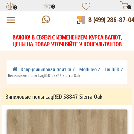
0
0
0
8 (499) 286-87-0
УЗНАЙТЕ ЦЕНУ СО СКИДКОЙ
КУПИТЬ В 1 КЛИК
ЕСТЬ ВОПРОСЫ?
ВАЖНО! В СВЯЗИ С ИЗМЕНЕНИЕМ КУРСА ВАЛЮТ,
НА
ЗАПОЛНИТЕ ФОРМУ И НАШ МЕНЕДЖЕР
ЗАПОЛНИТЕ ФОРМУ И НАШ МЕНЕДЖЕР
ЦЕНЫ НА ТОВАР УТОЧНЯЙТЕ У КОНСУЛЬТАНТОВ
СВЯЖЕТСЯ С ВАМИ В ТЕЧЕНИЕ 15 МИНУТ
СВЯЖЕТСЯ С ВАМИ В ТЕЧЕНИЕ 15 МИНУТ
ЗАПОЛНИТЕ ФОРМУ И НАШ МЕНЕДЖЕР
ДЛЯ УТОЧНЕНИЯ ДЕТАЛЕЙ
ДЛЯ УТОЧНЕНИЯ ДЕТАЛЕЙ
СВЯЖЕТСЯ С ВАМИ В ТЕЧЕНИЕ 15 МИНУТ
Кварцвиниловая плитка /
Moduleo /
LayRED /
Виниловые полы LayRED 58847 Sierra Oak
Виниловые полы LayRED 58847 Sierra Oak
ОТПРАВИТЬ
ОТПРАВИТЬ
Ваши данные не будут переданы третьим лицам
Ваши данные не будут переданы третьим лицам