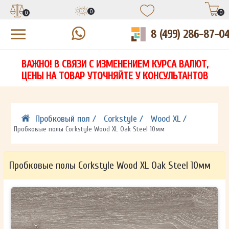
0
0
0
8 (499) 286-87-0
УЗНАЙТЕ ЦЕНУ СО СКИДКОЙ
КУПИТЬ В 1 КЛИК
ЕСТЬ ВОПРОСЫ?
ВАЖНО! В СВЯЗИ С ИЗМЕНЕНИЕМ КУРСА ВАЛЮТ,
НА
ЗАПОЛНИТЕ ФОРМУ И НАШ МЕНЕДЖЕР
ЗАПОЛНИТЕ ФОРМУ И НАШ МЕНЕДЖЕР
ЦЕНЫ НА ТОВАР УТОЧНЯЙТЕ У КОНСУЛЬТАНТОВ
СВЯЖЕТСЯ С ВАМИ В ТЕЧЕНИЕ 15 МИНУТ
СВЯЖЕТСЯ С ВАМИ В ТЕЧЕНИЕ 15 МИНУТ
ЗАПОЛНИТЕ ФОРМУ И НАШ МЕНЕДЖЕР
ДЛЯ УТОЧНЕНИЯ ДЕТАЛЕЙ
ДЛЯ УТОЧНЕНИЯ ДЕТАЛЕЙ
СВЯЖЕТСЯ С ВАМИ В ТЕЧЕНИЕ 15 МИНУТ
Пробковый пол /
Corkstyle /
Wood XL /
Пробковые полы Corkstyle Wood XL Oak Steel 10мм
Пробковые полы Corkstyle Wood XL Oak Steel 10мм
ОТПРАВИТЬ
ОТПРАВИТЬ
Ваши данные не будут переданы третьим лицам
Ваши данные не будут переданы третьим лицам