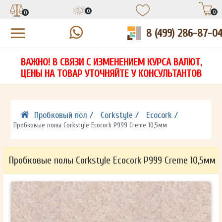
0
0
0
8 (499) 286-87-0
УЗНАЙТЕ ЦЕНУ СО СКИДКОЙ
КУПИТЬ В 1 КЛИК
ЕСТЬ ВОПРОСЫ?
ВАЖНО! В СВЯЗИ С ИЗМЕНЕНИЕМ КУРСА ВАЛЮТ,
НА
ЗАПОЛНИТЕ ФОРМУ И НАШ МЕНЕДЖЕР
ЗАПОЛНИТЕ ФОРМУ И НАШ МЕНЕДЖЕР
ЦЕНЫ НА ТОВАР УТОЧНЯЙТЕ У КОНСУЛЬТАНТОВ
СВЯЖЕТСЯ С ВАМИ В ТЕЧЕНИЕ 15 МИНУТ
СВЯЖЕТСЯ С ВАМИ В ТЕЧЕНИЕ 15 МИНУТ
ЗАПОЛНИТЕ ФОРМУ И НАШ МЕНЕДЖЕР
ДЛЯ УТОЧНЕНИЯ ДЕТАЛЕЙ
ДЛЯ УТОЧНЕНИЯ ДЕТАЛЕЙ
СВЯЖЕТСЯ С ВАМИ В ТЕЧЕНИЕ 15 МИНУТ
Пробковый пол /
Corkstyle /
Ecocork /
Пробковые полы Corkstyle Ecocork P999 Creme 10,5мм
Пробковые полы Corkstyle Ecocork P999 Creme 10,5мм
ОТПРАВИТЬ
ОТПРАВИТЬ
Ваши данные не будут переданы третьим лицам
Ваши данные не будут переданы третьим лицам