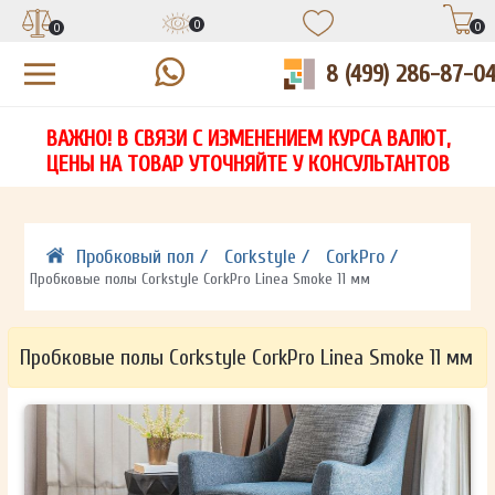
0
0
0
8 (499) 286-87-0
УЗНАЙТЕ ЦЕНУ СО СКИДКОЙ
КУПИТЬ В 1 КЛИК
ЕСТЬ ВОПРОСЫ?
ВАЖНО! В СВЯЗИ С ИЗМЕНЕНИЕМ КУРСА ВАЛЮТ,
НА
ЗАПОЛНИТЕ ФОРМУ И НАШ МЕНЕДЖЕР
ЗАПОЛНИТЕ ФОРМУ И НАШ МЕНЕДЖЕР
ЦЕНЫ НА ТОВАР УТОЧНЯЙТЕ У КОНСУЛЬТАНТОВ
СВЯЖЕТСЯ С ВАМИ В ТЕЧЕНИЕ 15 МИНУТ
СВЯЖЕТСЯ С ВАМИ В ТЕЧЕНИЕ 15 МИНУТ
ЗАПОЛНИТЕ ФОРМУ И НАШ МЕНЕДЖЕР
ДЛЯ УТОЧНЕНИЯ ДЕТАЛЕЙ
ДЛЯ УТОЧНЕНИЯ ДЕТАЛЕЙ
СВЯЖЕТСЯ С ВАМИ В ТЕЧЕНИЕ 15 МИНУТ
Пробковый пол /
Corkstyle /
CorkPro /
Пробковые полы Corkstyle CorkPro Linea Smoke 11 мм
Пробковые полы Corkstyle CorkPro Linea Smoke 11 мм
ОТПРАВИТЬ
ОТПРАВИТЬ
Ваши данные не будут переданы третьим лицам
Ваши данные не будут переданы третьим лицам