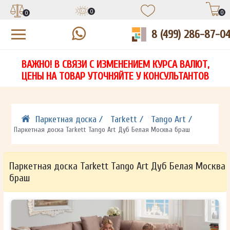
0
0
0
8 (499) 286-87-0
УЗНАЙТЕ ЦЕНУ СО СКИДКОЙ
КУПИТЬ В 1 КЛИК
ЕСТЬ ВОПРОСЫ?
ВАЖНО! В СВЯЗИ С ИЗМЕНЕНИЕМ КУРСА ВАЛЮТ,
НА
ЗАПОЛНИТЕ ФОРМУ И НАШ МЕНЕДЖЕР
ЗАПОЛНИТЕ ФОРМУ И НАШ МЕНЕДЖЕР
ЦЕНЫ НА ТОВАР УТОЧНЯЙТЕ У КОНСУЛЬТАНТОВ
СВЯЖЕТСЯ С ВАМИ В ТЕЧЕНИЕ 15 МИНУТ
СВЯЖЕТСЯ С ВАМИ В ТЕЧЕНИЕ 15 МИНУТ
ЗАПОЛНИТЕ ФОРМУ И НАШ МЕНЕДЖЕР
ДЛЯ УТОЧНЕНИЯ ДЕТАЛЕЙ
ДЛЯ УТОЧНЕНИЯ ДЕТАЛЕЙ
СВЯЖЕТСЯ С ВАМИ В ТЕЧЕНИЕ 15 МИНУТ
Паркетная доска /
Tarkett /
Tango Art /
Паркетная доска Tarkett Tango Art Дуб Белая Москва браш
Паркетная доска Tarkett Tango Art Дуб Белая Москва
браш
ОТПРАВИТЬ
ОТПРАВИТЬ
Ваши данные не будут переданы третьим лицам
Ваши данные не будут переданы третьим лицам