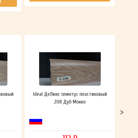
й
иковый
Ideal ДеЛюкс плинтус пластиковый
Ideal
208 Дуб Мокко