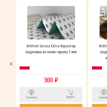
 мм
Arbiton Secura Extra Aquastop
Arbi
подложка из полистирола 3 мм
под
300 ₽
Купить
Сравнить
Сравни
ть