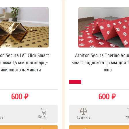
ton Secura LVT Click Smart
Arbiton Secura Thermo Aqu
ложка 1,5 мм для кварц-
Smart подложка 1,6 мм для 
винилового ламината
пола
600 ₽
600 ₽
Купить
Ку
ть
Сравнить