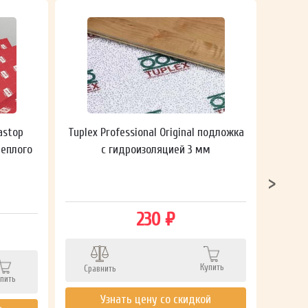
astop
Tuplex Professional Original подложка
Гидроп
теплого
с гидроизоляцией 3 мм
230 ₽
Сра
Купить
Сравнить
пить
Узнать цену со скидкой