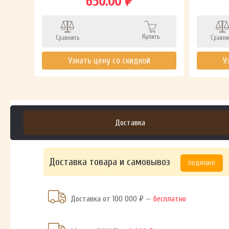
650.00 ₽
ть
Купить
Сравнить
Сравни
Узнать цену со скидкой
У
Доставка
Доставка товара и самовывоз
ПОДРОБНО
Доставка от 100 000 ₽ —
бесплатно