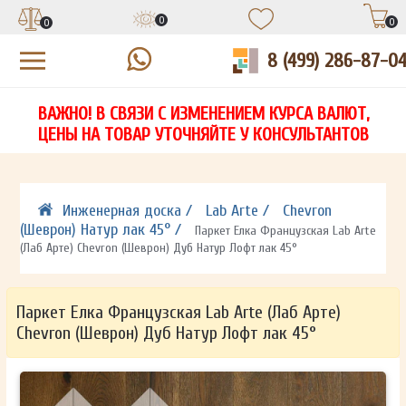
0
0
0
8 (499) 286-87-0
УЗНАЙТЕ ЦЕНУ СО СКИДКОЙ
КУПИТЬ В 1 КЛИК
ЕСТЬ ВОПРОСЫ?
ВАЖНО! В СВЯЗИ С ИЗМЕНЕНИЕМ КУРСА ВАЛЮТ,
НА
ЗАПОЛНИТЕ ФОРМУ И НАШ МЕНЕДЖЕР
ЗАПОЛНИТЕ ФОРМУ И НАШ МЕНЕДЖЕР
ЦЕНЫ НА ТОВАР УТОЧНЯЙТЕ У КОНСУЛЬТАНТОВ
СВЯЖЕТСЯ С ВАМИ В ТЕЧЕНИЕ 15 МИНУТ
СВЯЖЕТСЯ С ВАМИ В ТЕЧЕНИЕ 15 МИНУТ
ЗАПОЛНИТЕ ФОРМУ И НАШ МЕНЕДЖЕР
ДЛЯ УТОЧНЕНИЯ ДЕТАЛЕЙ
ДЛЯ УТОЧНЕНИЯ ДЕТАЛЕЙ
СВЯЖЕТСЯ С ВАМИ В ТЕЧЕНИЕ 15 МИНУТ
Инженерная доска /
Lab Arte /
Chevron
(Шеврон) Натур лак 45° /
Паркет Елка Французская Lab Arte
(Лаб Арте) Chevron (Шеврон) Дуб Натур Лофт лак 45°
Паркет Елка Французская Lab Arte (Лаб Арте)
Chevron (Шеврон) Дуб Натур Лофт лак 45°
ОТПРАВИТЬ
ОТПРАВИТЬ
Ваши данные не будут переданы третьим лицам
Ваши данные не будут переданы третьим лицам