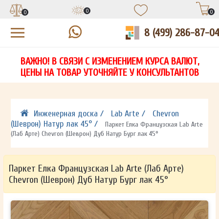
0
0
0
8 (499) 286-87-0
УЗНАЙТЕ ЦЕНУ СО СКИДКОЙ
КУПИТЬ В 1 КЛИК
ЕСТЬ ВОПРОСЫ?
ВАЖНО! В СВЯЗИ С ИЗМЕНЕНИЕМ КУРСА ВАЛЮТ,
НА
ЗАПОЛНИТЕ ФОРМУ И НАШ МЕНЕДЖЕР
ЗАПОЛНИТЕ ФОРМУ И НАШ МЕНЕДЖЕР
ЦЕНЫ НА ТОВАР УТОЧНЯЙТЕ У КОНСУЛЬТАНТОВ
СВЯЖЕТСЯ С ВАМИ В ТЕЧЕНИЕ 15 МИНУТ
СВЯЖЕТСЯ С ВАМИ В ТЕЧЕНИЕ 15 МИНУТ
ЗАПОЛНИТЕ ФОРМУ И НАШ МЕНЕДЖЕР
ДЛЯ УТОЧНЕНИЯ ДЕТАЛЕЙ
ДЛЯ УТОЧНЕНИЯ ДЕТАЛЕЙ
СВЯЖЕТСЯ С ВАМИ В ТЕЧЕНИЕ 15 МИНУТ
Инженерная доска /
Lab Arte /
Chevron
(Шеврон) Натур лак 45° /
Паркет Елка Французская Lab Arte
(Лаб Арте) Chevron (Шеврон) Дуб Натур Бург лак 45°
Паркет Елка Французская Lab Arte (Лаб Арте)
Chevron (Шеврон) Дуб Натур Бург лак 45°
ОТПРАВИТЬ
ОТПРАВИТЬ
Ваши данные не будут переданы третьим лицам
Ваши данные не будут переданы третьим лицам