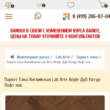
0
0
0
8 (499) 286-87-0
УЗНАЙТЕ ЦЕНУ СО СКИДКОЙ
КУПИТЬ В 1 КЛИК
ЕСТЬ ВОПРОСЫ?
ВАЖНО! В СВЯЗИ С ИЗМЕНЕНИЕМ КУРСА ВАЛЮТ,
НА
ЗАПОЛНИТЕ ФОРМУ И НАШ МЕНЕДЖЕР
ЗАПОЛНИТЕ ФОРМУ И НАШ МЕНЕДЖЕР
ЦЕНЫ НА ТОВАР УТОЧНЯЙТЕ У КОНСУЛЬТАНТОВ
СВЯЖЕТСЯ С ВАМИ В ТЕЧЕНИЕ 15 МИНУТ
СВЯЖЕТСЯ С ВАМИ В ТЕЧЕНИЕ 15 МИНУТ
ЗАПОЛНИТЕ ФОРМУ И НАШ МЕНЕДЖЕР
ДЛЯ УТОЧНЕНИЯ ДЕТАЛЕЙ
ДЛЯ УТОЧНЕНИЯ ДЕТАЛЕЙ
СВЯЖЕТСЯ С ВАМИ В ТЕЧЕНИЕ 15 МИНУТ
Инженерная доска /
Lab Arte /
Паркет елка /
Паркет Елка Английская Lab Arte Angle Дуб Натур Лофт лак
Паркет Елка Английская Lab Arte Angle Дуб Натур
Лофт лак
ОТПРАВИТЬ
ОТПРАВИТЬ
Ваши данные не будут переданы третьим лицам
Ваши данные не будут переданы третьим лицам