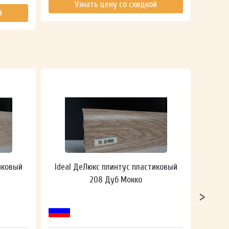
Узнать цену со скидкой
й
иковый
Ideal ДеЛюкс плинтус пластиковый
Ideal
208 Дуб Мокко