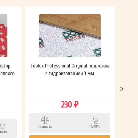
astop
Tuplex Professional Original подложка
Гидроп
теплого
с гидроизоляцией 3 мм
230 ₽
Сра
Купить
Сравнить
пить