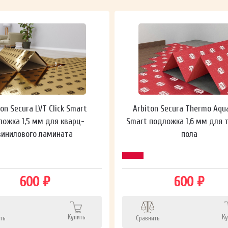
ton Secura LVT Click Smart
Arbiton Secura Thermo Aqu
ложка 1,5 мм для кварц-
Smart подложка 1,6 мм для 
винилового ламината
пола
600 ₽
600 ₽
Купить
Ку
ть
Сравнить