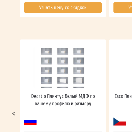
ть
Узнать цену со скидкой
У
ный в
Deartio Плинтус Белый МДФ по
Esco Пли
вашему профилю и размеру