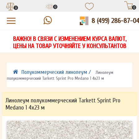
0
0
0
8 (499) 286-87-0
УЗНАЙТЕ ЦЕНУ СО СКИДКОЙ
КУПИТЬ В 1 КЛИК
ЕСТЬ ВОПРОСЫ?
ВАЖНО! В СВЯЗИ С ИЗМЕНЕНИЕМ КУРСА ВАЛЮТ,
НА
ЗАПОЛНИТЕ ФОРМУ И НАШ МЕНЕДЖЕР
ЗАПОЛНИТЕ ФОРМУ И НАШ МЕНЕДЖЕР
ЦЕНЫ НА ТОВАР УТОЧНЯЙТЕ У КОНСУЛЬТАНТОВ
СВЯЖЕТСЯ С ВАМИ В ТЕЧЕНИЕ 15 МИНУТ
СВЯЖЕТСЯ С ВАМИ В ТЕЧЕНИЕ 15 МИНУТ
ЗАПОЛНИТЕ ФОРМУ И НАШ МЕНЕДЖЕР
ДЛЯ УТОЧНЕНИЯ ДЕТАЛЕЙ
ДЛЯ УТОЧНЕНИЯ ДЕТАЛЕЙ
СВЯЖЕТСЯ С ВАМИ В ТЕЧЕНИЕ 15 МИНУТ
Полукоммерческий линолеум /
Линолеум
полукоммерческий Tarkett Sprint Pro Medano 1 4х23 м
Линолеум полукоммерческий Tarkett Sprint Pro
Medano 1 4х23 м
ОТПРАВИТЬ
ОТПРАВИТЬ
Ваши данные не будут переданы третьим лицам
Ваши данные не будут переданы третьим лицам