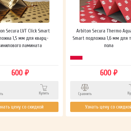
ton Secura LVT Click Smart
Arbiton Secura Thermo Aqu
ложка 1,5 мм для кварц-
Smart подложка 1,6 мм для 
винилового ламината
пола
600 ₽
600 ₽
Купить
Ку
ть
Сравнить
знать цену со скидкой
Узнать цену со скидко