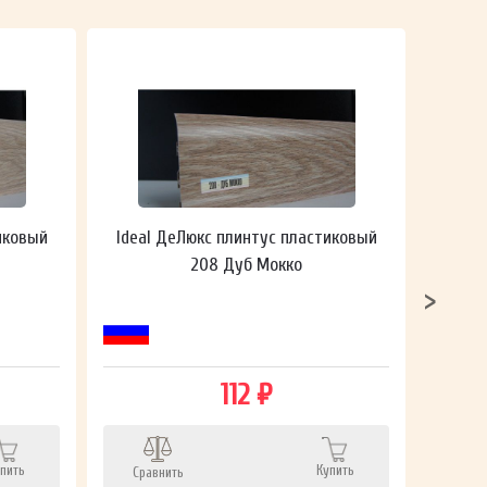
иковый
Ideal ДеЛюкс плинтус пластиковый
Ideal
208 Дуб Мокко
112 ₽
пить
Купить
Сравнить
Сра