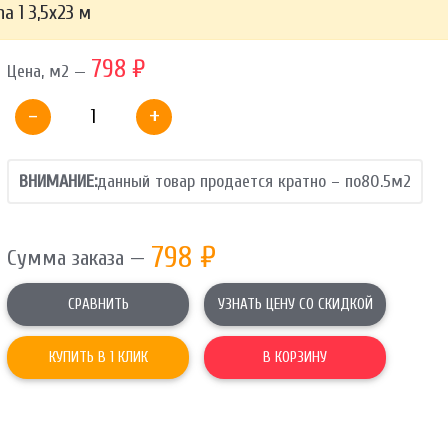
a 1 3,5х23 м
ОТПРАВИТЬ
798 ₽
Цена, м2 —
Ваши данные не будут переданы третьим лицам
-
+
ВНИМАНИЕ:
данный товар продается кратно – по
80.5
м2
798
₽
Сумма заказа —
СРАВНИТЬ
УЗНАТЬ ЦЕНУ СО СКИДКОЙ
КУПИТЬ В 1 КЛИК
В КОРЗИНУ