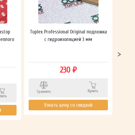
astop
Tuplex Professional Original подложка
Гидроп
теплого
с гидроизоляцией 3 мм
230 ₽
Сра
Купить
Сравнить
пить
Узнать цену со скидкой
й