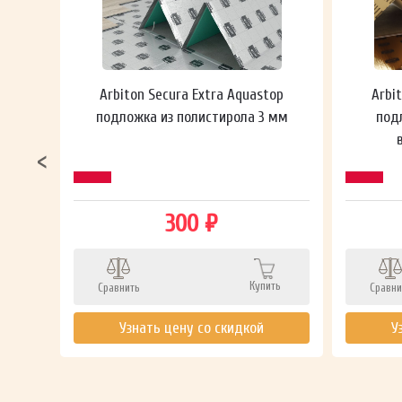
 мм
Arbiton Secura Extra Aquastop
Arbi
подложка из полистирола 3 мм
под
300 ₽
Купить
Сравнить
Сравни
ть
Узнать цену со скидкой
У