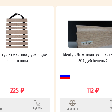
нтус из массива дуба в цвет
Ideal ДеЛюкс плинтус пласт
вашего пола
203 Дуб Беленый
225 ₽
112 ₽
Купить
Ку
ть
Сравнить