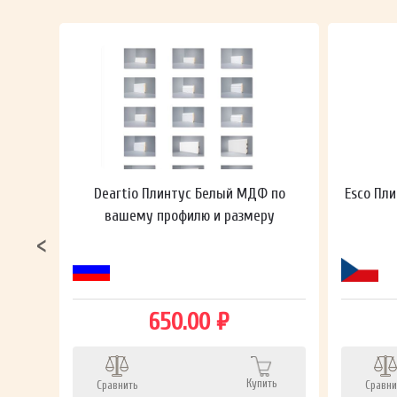
ный в
Deartio Плинтус Белый МДФ по
Esco Пли
вашему профилю и размеру
650.00 ₽
ть
Купить
Сравнить
Сравни