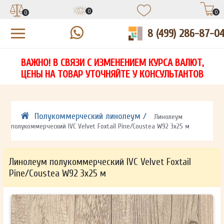
0
0
0
8 (499) 286-87-0
УЗНАЙТЕ ЦЕНУ СО СКИДКОЙ
КУПИТЬ В 1 КЛИК
ЕСТЬ ВОПРОСЫ?
ВАЖНО! В СВЯЗИ С ИЗМЕНЕНИЕМ КУРСА ВАЛЮТ,
НА
ЗАПОЛНИТЕ ФОРМУ И НАШ МЕНЕДЖЕР
ЗАПОЛНИТЕ ФОРМУ И НАШ МЕНЕДЖЕР
ЦЕНЫ НА ТОВАР УТОЧНЯЙТЕ У КОНСУЛЬТАНТОВ
СВЯЖЕТСЯ С ВАМИ В ТЕЧЕНИЕ 15 МИНУТ
СВЯЖЕТСЯ С ВАМИ В ТЕЧЕНИЕ 15 МИНУТ
ЗАПОЛНИТЕ ФОРМУ И НАШ МЕНЕДЖЕР
ДЛЯ УТОЧНЕНИЯ ДЕТАЛЕЙ
ДЛЯ УТОЧНЕНИЯ ДЕТАЛЕЙ
СВЯЖЕТСЯ С ВАМИ В ТЕЧЕНИЕ 15 МИНУТ
Полукоммерческий линолеум /
Линолеум
полукоммерческий IVC Velvet Foxtail Pine/Coustea W92 3х25 м
Линолеум полукоммерческий IVC Velvet Foxtail
Pine/Coustea W92 3х25 м
ОТПРАВИТЬ
ОТПРАВИТЬ
Ваши данные не будут переданы третьим лицам
Ваши данные не будут переданы третьим лицам