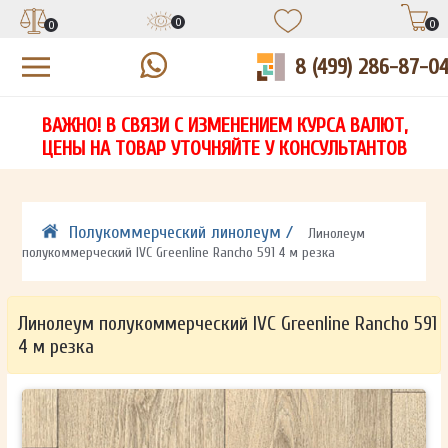
0
0
0
8 (499) 286-87-0
УЗНАЙТЕ ЦЕНУ СО СКИДКОЙ
КУПИТЬ В 1 КЛИК
ЕСТЬ ВОПРОСЫ?
ВАЖНО! В СВЯЗИ С ИЗМЕНЕНИЕМ КУРСА ВАЛЮТ,
НА
ЗАПОЛНИТЕ ФОРМУ И НАШ МЕНЕДЖЕР
ЗАПОЛНИТЕ ФОРМУ И НАШ МЕНЕДЖЕР
ЦЕНЫ НА ТОВАР УТОЧНЯЙТЕ У КОНСУЛЬТАНТОВ
СВЯЖЕТСЯ С ВАМИ В ТЕЧЕНИЕ 15 МИНУТ
СВЯЖЕТСЯ С ВАМИ В ТЕЧЕНИЕ 15 МИНУТ
ЗАПОЛНИТЕ ФОРМУ И НАШ МЕНЕДЖЕР
ДЛЯ УТОЧНЕНИЯ ДЕТАЛЕЙ
ДЛЯ УТОЧНЕНИЯ ДЕТАЛЕЙ
СВЯЖЕТСЯ С ВАМИ В ТЕЧЕНИЕ 15 МИНУТ
Полукоммерческий линолеум /
Линолеум
полукоммерческий IVC Greenline Rancho 591 4 м резка
Линолеум полукоммерческий IVC Greenline Rancho 591
4 м резка
ОТПРАВИТЬ
ОТПРАВИТЬ
Ваши данные не будут переданы третьим лицам
Ваши данные не будут переданы третьим лицам