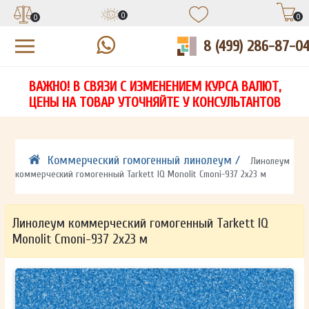
0
0
0
8 (499) 286-87-0
УЗНАЙТЕ ЦЕНУ СО СКИДКОЙ
КУПИТЬ В 1 КЛИК
ЕСТЬ ВОПРОСЫ?
ВАЖНО! В СВЯЗИ С ИЗМЕНЕНИЕМ КУРСА ВАЛЮТ,
НА
ЗАПОЛНИТЕ ФОРМУ И НАШ МЕНЕДЖЕР
ЗАПОЛНИТЕ ФОРМУ И НАШ МЕНЕДЖЕР
ЦЕНЫ НА ТОВАР УТОЧНЯЙТЕ У КОНСУЛЬТАНТОВ
СВЯЖЕТСЯ С ВАМИ В ТЕЧЕНИЕ 15 МИНУТ
СВЯЖЕТСЯ С ВАМИ В ТЕЧЕНИЕ 15 МИНУТ
ЗАПОЛНИТЕ ФОРМУ И НАШ МЕНЕДЖЕР
ДЛЯ УТОЧНЕНИЯ ДЕТАЛЕЙ
ДЛЯ УТОЧНЕНИЯ ДЕТАЛЕЙ
СВЯЖЕТСЯ С ВАМИ В ТЕЧЕНИЕ 15 МИНУТ
Коммерческий гомогенный линолеум /
Линолеум
коммерческий гомогенный Tarkett IQ Monolit Cmoni-937 2х23 м
Линолеум коммерческий гомогенный Tarkett IQ
Monolit Cmoni-937 2х23 м
ОТПРАВИТЬ
ОТПРАВИТЬ
Ваши данные не будут переданы третьим лицам
Ваши данные не будут переданы третьим лицам