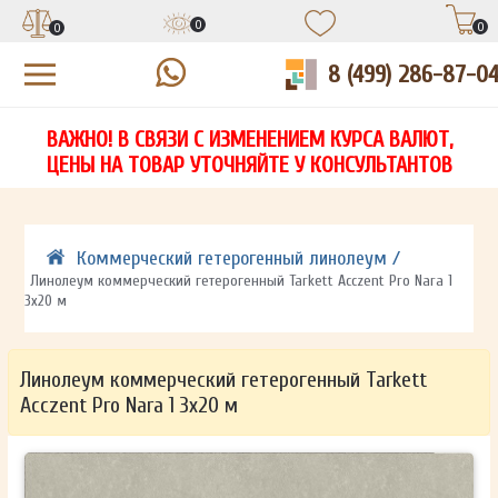
0
0
0
8 (499) 286-87-0
УЗНАЙТЕ ЦЕНУ СО СКИДКОЙ
КУПИТЬ В 1 КЛИК
ЕСТЬ ВОПРОСЫ?
ВАЖНО! В СВЯЗИ С ИЗМЕНЕНИЕМ КУРСА ВАЛЮТ,
НА
ЗАПОЛНИТЕ ФОРМУ И НАШ МЕНЕДЖЕР
ЗАПОЛНИТЕ ФОРМУ И НАШ МЕНЕДЖЕР
ЦЕНЫ НА ТОВАР УТОЧНЯЙТЕ У КОНСУЛЬТАНТОВ
СВЯЖЕТСЯ С ВАМИ В ТЕЧЕНИЕ 15 МИНУТ
СВЯЖЕТСЯ С ВАМИ В ТЕЧЕНИЕ 15 МИНУТ
ЗАПОЛНИТЕ ФОРМУ И НАШ МЕНЕДЖЕР
ДЛЯ УТОЧНЕНИЯ ДЕТАЛЕЙ
ДЛЯ УТОЧНЕНИЯ ДЕТАЛЕЙ
СВЯЖЕТСЯ С ВАМИ В ТЕЧЕНИЕ 15 МИНУТ
Коммерческий гетерогенный линолеум /
Линолеум коммерческий гетерогенный Tarkett Acczent Pro Nara 1
3х20 м
Линолеум коммерческий гетерогенный Tarkett
Acczent Pro Nara 1 3х20 м
ОТПРАВИТЬ
ОТПРАВИТЬ
Ваши данные не будут переданы третьим лицам
Ваши данные не будут переданы третьим лицам