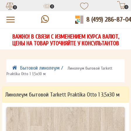
0
0
0
8 (499) 286-87-0
УЗНАЙТЕ ЦЕНУ СО СКИДКОЙ
КУПИТЬ В 1 КЛИК
ЕСТЬ ВОПРОСЫ?
ВАЖНО! В СВЯЗИ С ИЗМЕНЕНИЕМ КУРСА ВАЛЮТ,
НА
ЗАПОЛНИТЕ ФОРМУ И НАШ МЕНЕДЖЕР
ЗАПОЛНИТЕ ФОРМУ И НАШ МЕНЕДЖЕР
ЦЕНЫ НА ТОВАР УТОЧНЯЙТЕ У КОНСУЛЬТАНТОВ
СВЯЖЕТСЯ С ВАМИ В ТЕЧЕНИЕ 15 МИНУТ
СВЯЖЕТСЯ С ВАМИ В ТЕЧЕНИЕ 15 МИНУТ
ЗАПОЛНИТЕ ФОРМУ И НАШ МЕНЕДЖЕР
ДЛЯ УТОЧНЕНИЯ ДЕТАЛЕЙ
ДЛЯ УТОЧНЕНИЯ ДЕТАЛЕЙ
СВЯЖЕТСЯ С ВАМИ В ТЕЧЕНИЕ 15 МИНУТ
Бытовой линолеум /
Линолеум бытовой Tarkett
Praktika Otto 1 3,5х30 м
Линолеум бытовой Tarkett Praktika Otto 1 3,5х30 м
ОТПРАВИТЬ
ОТПРАВИТЬ
Ваши данные не будут переданы третьим лицам
Ваши данные не будут переданы третьим лицам