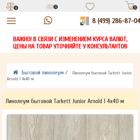
0
0
0
8 (499) 286-87-0
УЗНАЙТЕ ЦЕНУ СО СКИДКОЙ
КУПИТЬ В 1 КЛИК
ЕСТЬ ВОПРОСЫ?
ВАЖНО! В СВЯЗИ С ИЗМЕНЕНИЕМ КУРСА ВАЛЮТ,
НА
ЗАПОЛНИТЕ ФОРМУ И НАШ МЕНЕДЖЕР
ЗАПОЛНИТЕ ФОРМУ И НАШ МЕНЕДЖЕР
ЦЕНЫ НА ТОВАР УТОЧНЯЙТЕ У КОНСУЛЬТАНТОВ
СВЯЖЕТСЯ С ВАМИ В ТЕЧЕНИЕ 15 МИНУТ
СВЯЖЕТСЯ С ВАМИ В ТЕЧЕНИЕ 15 МИНУТ
ЗАПОЛНИТЕ ФОРМУ И НАШ МЕНЕДЖЕР
ДЛЯ УТОЧНЕНИЯ ДЕТАЛЕЙ
ДЛЯ УТОЧНЕНИЯ ДЕТАЛЕЙ
СВЯЖЕТСЯ С ВАМИ В ТЕЧЕНИЕ 15 МИНУТ
Бытовой линолеум /
Линолеум бытовой Tarkett Junior
Arnold 1 4х40 м
Линолеум бытовой Tarkett Junior Arnold 1 4х40 м
ОТПРАВИТЬ
ОТПРАВИТЬ
Ваши данные не будут переданы третьим лицам
Ваши данные не будут переданы третьим лицам