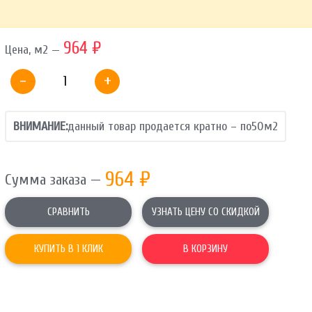
ОТПРАВИТЬ
964 ₽
Цена, м2 —
Ваши данные не будут переданы третьим лицам
-
+
ВНИМАНИЕ:
данный товар продается кратно – по
50
м2
964
₽
Сумма заказа —
СРАВНИТЬ
УЗНАТЬ ЦЕНУ СО СКИДКОЙ
КУПИТЬ В 1 КЛИК
В КОРЗИНУ