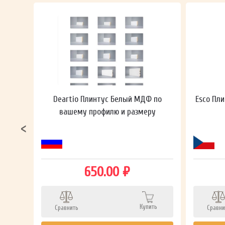
ный в
Deartio Плинтус Белый МДФ по
Esco Пли
вашему профилю и размеру
650.00 ₽
ть
Купить
Сравнить
Сравни