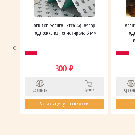
 мм
Arbiton Secura Extra Aquastop
Arbi
подложка из полистирола 3 мм
под
300 ₽
Купить
Сравнить
Сравни
ть
Узнать цену со скидкой
У