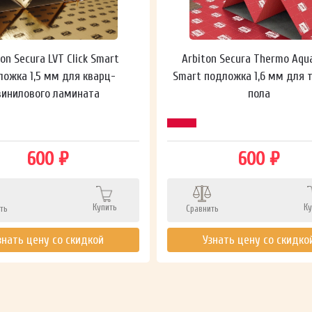
ton Secura LVT Click Smart
Arbiton Secura Thermo Aqu
ложка 1,5 мм для кварц-
Smart подложка 1,6 мм для 
винилового ламината
пола
600 ₽
600 ₽
Купить
Ку
ть
Сравнить
знать цену со скидкой
Узнать цену со скидко