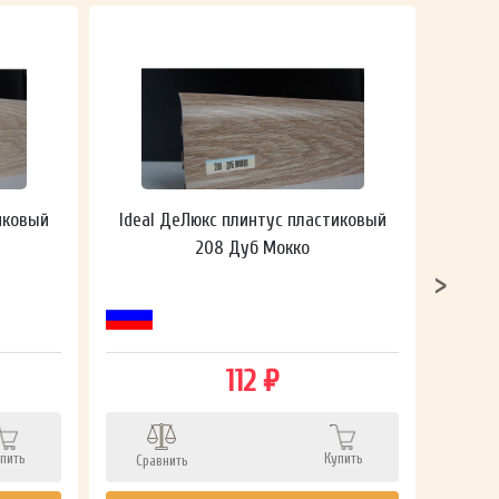
иковый
Ideal ДеЛюкс плинтус пластиковый
Ideal
208 Дуб Мокко
112 ₽
пить
Купить
Сравнить
Сра