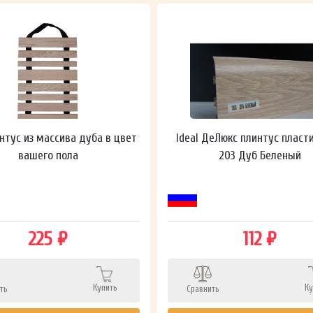
нтус из массива дуба в цвет
Ideal ДеЛюкс плинтус пласт
вашего пола
203 Дуб Беленый
225 ₽
112 ₽
Купить
Ку
ть
Сравнить