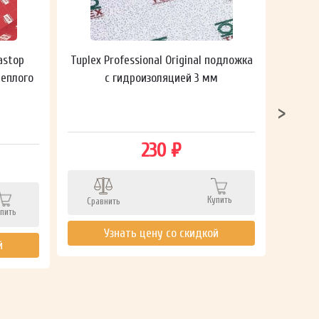
astop
Tuplex Professional Original подложка
Гидроп
теплого
с гидроизоляцией 3 мм
230 ₽
Сра
Купить
Сравнить
пить
Узнать цену со скидкой
й