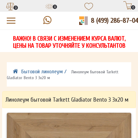
0
0
0
8 (499) 286-87-0
УЗНАЙТЕ ЦЕНУ СО СКИДКОЙ
КУПИТЬ В 1 КЛИК
ЕСТЬ ВОПРОСЫ?
ВАЖНО! В СВЯЗИ С ИЗМЕНЕНИЕМ КУРСА ВАЛЮТ,
НА
ЗАПОЛНИТЕ ФОРМУ И НАШ МЕНЕДЖЕР
ЗАПОЛНИТЕ ФОРМУ И НАШ МЕНЕДЖЕР
ЦЕНЫ НА ТОВАР УТОЧНЯЙТЕ У КОНСУЛЬТАНТОВ
СВЯЖЕТСЯ С ВАМИ В ТЕЧЕНИЕ 15 МИНУТ
СВЯЖЕТСЯ С ВАМИ В ТЕЧЕНИЕ 15 МИНУТ
ЗАПОЛНИТЕ ФОРМУ И НАШ МЕНЕДЖЕР
ДЛЯ УТОЧНЕНИЯ ДЕТАЛЕЙ
ДЛЯ УТОЧНЕНИЯ ДЕТАЛЕЙ
СВЯЖЕТСЯ С ВАМИ В ТЕЧЕНИЕ 15 МИНУТ
Бытовой линолеум /
Линолеум бытовой Tarkett
Gladiator Bento 3 3х20 м
Линолеум бытовой Tarkett Gladiator Bento 3 3х20 м
ОТПРАВИТЬ
ОТПРАВИТЬ
Ваши данные не будут переданы третьим лицам
Ваши данные не будут переданы третьим лицам