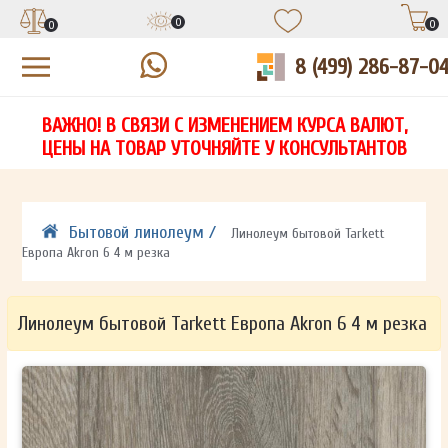
0
0
0
8 (499) 286-87-0
УЗНАЙТЕ ЦЕНУ СО СКИДКОЙ
КУПИТЬ В 1 КЛИК
ЕСТЬ ВОПРОСЫ?
ВАЖНО! В СВЯЗИ С ИЗМЕНЕНИЕМ КУРСА ВАЛЮТ,
НА
ЗАПОЛНИТЕ ФОРМУ И НАШ МЕНЕДЖЕР
ЗАПОЛНИТЕ ФОРМУ И НАШ МЕНЕДЖЕР
ЦЕНЫ НА ТОВАР УТОЧНЯЙТЕ У КОНСУЛЬТАНТОВ
СВЯЖЕТСЯ С ВАМИ В ТЕЧЕНИЕ 15 МИНУТ
СВЯЖЕТСЯ С ВАМИ В ТЕЧЕНИЕ 15 МИНУТ
ЗАПОЛНИТЕ ФОРМУ И НАШ МЕНЕДЖЕР
ДЛЯ УТОЧНЕНИЯ ДЕТАЛЕЙ
ДЛЯ УТОЧНЕНИЯ ДЕТАЛЕЙ
СВЯЖЕТСЯ С ВАМИ В ТЕЧЕНИЕ 15 МИНУТ
Бытовой линолеум /
Линолеум бытовой Tarkett
Европа Akron 6 4 м резка
Линолеум бытовой Tarkett Европа Akron 6 4 м резка
ОТПРАВИТЬ
ОТПРАВИТЬ
Ваши данные не будут переданы третьим лицам
Ваши данные не будут переданы третьим лицам