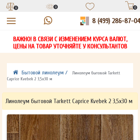
0
0
0
8 (499) 286-87-0
УЗНАЙТЕ ЦЕНУ СО СКИДКОЙ
КУПИТЬ В 1 КЛИК
ЕСТЬ ВОПРОСЫ?
ВАЖНО! В СВЯЗИ С ИЗМЕНЕНИЕМ КУРСА ВАЛЮТ,
НА
ЗАПОЛНИТЕ ФОРМУ И НАШ МЕНЕДЖЕР
ЗАПОЛНИТЕ ФОРМУ И НАШ МЕНЕДЖЕР
ЦЕНЫ НА ТОВАР УТОЧНЯЙТЕ У КОНСУЛЬТАНТОВ
СВЯЖЕТСЯ С ВАМИ В ТЕЧЕНИЕ 15 МИНУТ
СВЯЖЕТСЯ С ВАМИ В ТЕЧЕНИЕ 15 МИНУТ
ЗАПОЛНИТЕ ФОРМУ И НАШ МЕНЕДЖЕР
ДЛЯ УТОЧНЕНИЯ ДЕТАЛЕЙ
ДЛЯ УТОЧНЕНИЯ ДЕТАЛЕЙ
СВЯЖЕТСЯ С ВАМИ В ТЕЧЕНИЕ 15 МИНУТ
Бытовой линолеум /
Линолеум бытовой Tarkett
Caprice Kvebek 2 3,5х30 м
Линолеум бытовой Tarkett Caprice Kvebek 2 3,5х30 м
ОТПРАВИТЬ
ОТПРАВИТЬ
Ваши данные не будут переданы третьим лицам
Ваши данные не будут переданы третьим лицам