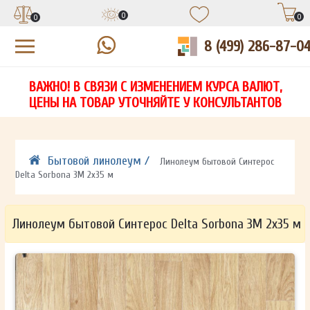
0
0
0
8 (499) 286-87-0
УЗНАЙТЕ ЦЕНУ СО СКИДКОЙ
КУПИТЬ В 1 КЛИК
ЕСТЬ ВОПРОСЫ?
ВАЖНО! В СВЯЗИ С ИЗМЕНЕНИЕМ КУРСА ВАЛЮТ,
НА
ЗАПОЛНИТЕ ФОРМУ И НАШ МЕНЕДЖЕР
ЗАПОЛНИТЕ ФОРМУ И НАШ МЕНЕДЖЕР
ЦЕНЫ НА ТОВАР УТОЧНЯЙТЕ У КОНСУЛЬТАНТОВ
СВЯЖЕТСЯ С ВАМИ В ТЕЧЕНИЕ 15 МИНУТ
СВЯЖЕТСЯ С ВАМИ В ТЕЧЕНИЕ 15 МИНУТ
ЗАПОЛНИТЕ ФОРМУ И НАШ МЕНЕДЖЕР
ДЛЯ УТОЧНЕНИЯ ДЕТАЛЕЙ
ДЛЯ УТОЧНЕНИЯ ДЕТАЛЕЙ
СВЯЖЕТСЯ С ВАМИ В ТЕЧЕНИЕ 15 МИНУТ
Бытовой линолеум /
Линолеум бытовой Синтерос
Delta Sorbona 3M 2х35 м
Линолеум бытовой Синтерос Delta Sorbona 3M 2х35 м
ОТПРАВИТЬ
ОТПРАВИТЬ
Ваши данные не будут переданы третьим лицам
Ваши данные не будут переданы третьим лицам